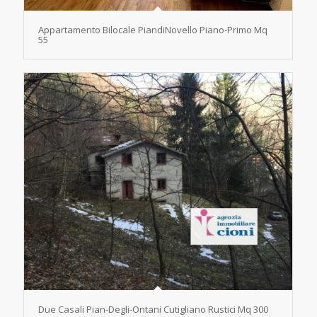
Appartamento Bilocale PiandiNovello Piano-Primo Mq
55
Due Casali Pian-Degli-Ontani Cutigliano Rustici Mq 300