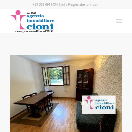
+39 338 6918434
|
info@agenziacioni.com