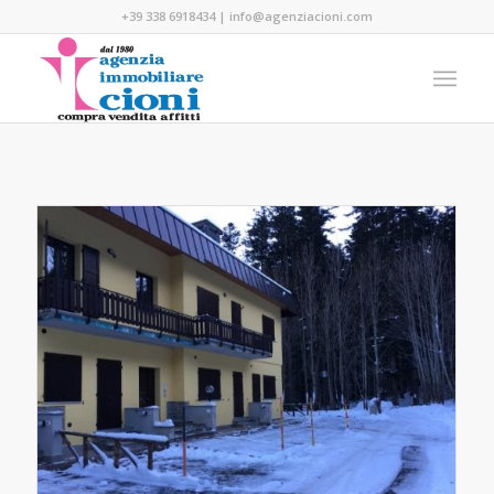
+39 338 6918434
|
info@agenziacioni.com