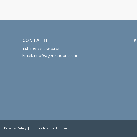
CONTATTI
P
o
Tel:
+39 338 6918434
Email:
info@agenziacioni.com
2 |
Privacy Policy
| Sito realizzato da
Piramedia