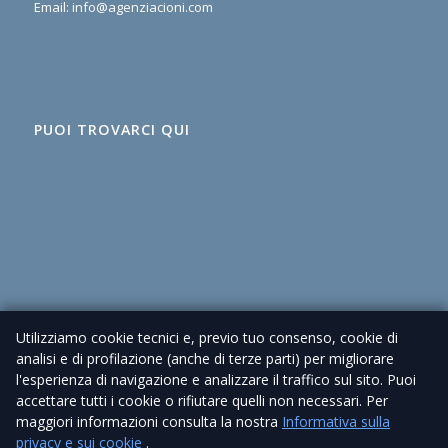
Email:
info@agenziacioni.com
PUOI TROVARCI QUI
Utilizziamo cookie tecnici e, previo tuo consenso, cookie di
analisi e di profilazione (anche di terze parti) per migliorare
l'esperienza di navigazione e analizzare il traffico sul sito. Puoi
accettare tutti i cookie o rifiutare quelli non necessari. Per
maggiori informazioni consulta la nostra
Informativa sulla
© 2026 Agenzia Immobiliare Cioni – P. IVA 02225630462 |
Privacy Policy
privacy e sui cookie
.