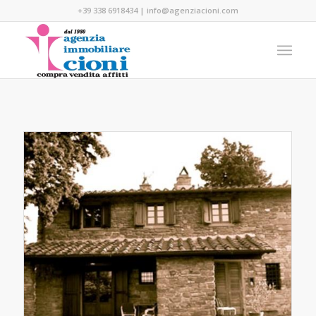
+39 338 6918434
|
info@agenziacioni.com