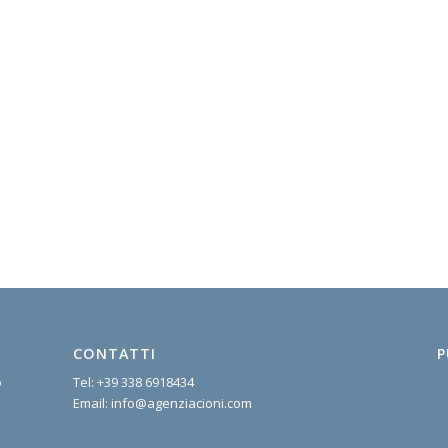
CONTATTI
P
o
Tel:
+39 338 6918434
Email:
info@agenziacioni.com