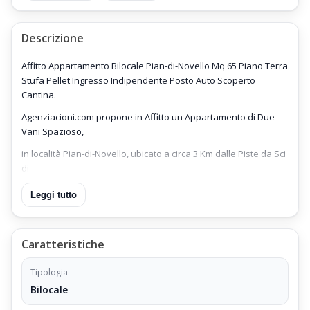
Descrizione
Affitto Appartamento Bilocale Pian-di-Novello Mq 65 Piano Terra
Stufa Pellet Ingresso Indipendente Posto Auto Scoperto
Cantina.
Agenziacioni.com propone in Affitto un Appartamento di Due
Vani Spazioso,
in località Pian-di-Novello, ubicato a circa 3 Km dalle Piste da Sci
di
Abetone
Leggi tutto
,
Appartamento inserito in un elegante Residence di recente
Caratteristiche
costruzione,
corredato di Campo da tennis,
Tipologia
Bilocale
immerso e contornato da un Bosco di Faggi,