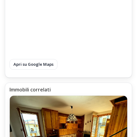
Gestione Affitto Appartamento Bilocale
L'Affitto dell'Appartamento Bilocale Pian-di-Novello Due Vani Mq
65,
regolato da un contratto di Locazione Temporanea ad uso
turistico;
con l'opzione della Cedolare Secca;
Le spese dei consumi di Gas, Elettricità, Acqua, Pellet,
Apri su Google Maps
vengono conteggiate separatamente dal canone di locazione,
tramite lettura iniziale e finale dei relativi contatori,
quantificando il conteggio dei consumi,
Immobili correlati
rilevati dalle letture dei relativi contatori,
all'inizio ed alla fine del periodo di locazione.
Il saldo della locazione viene richiesto all'ingresso ed all'inizio
del periodo di locazione;
Il relativo conteggio dei consumi di Elettricità, Gas, Acqua, Pellet,