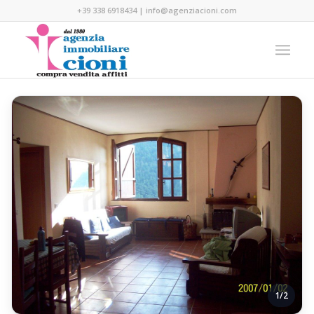
+39 338 6918434
|
info@agenziacioni.com
1/2