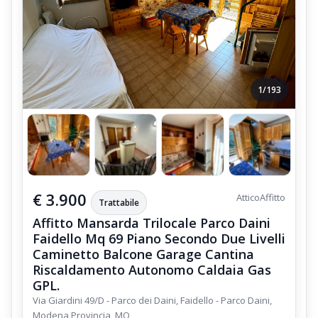
verrà effettuato a fine periodo di Locazione;
All'ingresso del Periodo di Locazione,
viene richiesto un importo di € 300, a titolo di cauzione spese e
danni;
1/193
La Cauzione verrà restituita a fine periodo di locazione,
previo il saldo delle spese dei consumi,
ed il controllo degli eventuali danni arrecati.
€ 3.900
Attico
Affitto
Trattabile
Affitto Mansarda Trilocale Parco Daini
Faidello Mq 69 Piano Secondo Due Livelli
Caminetto Balcone Garage Cantina
Riscaldamento Autonomo Caldaia Gas
GPL.
Via Giardini 49/D - Parco dei Daini, Faidello - Parco Daini,
Modena Provincia, MO