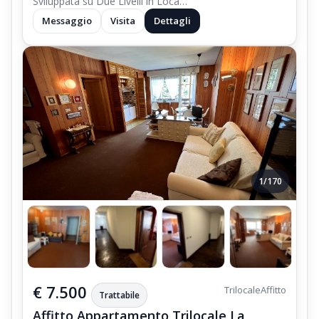
Sviluppata su Due Livelli in Loca…
Messaggio
Visita
Dettagli
1/170
€ 7.500
Trilocale
Affitto
Trattabile
Affitto Appartamento Trilocale La