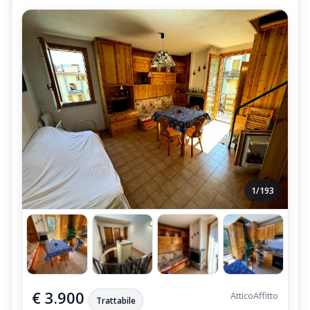
con la produzione di Acqua Calda Sanitaria,
realizzato con una Caldaia Alimentata a Gasolio;
La Caldaia è installata all'interno della Centrale Termica,
ubicata al Piano Seminterrato;
L'Appartamento Affitto Fiumalbo Dogana Nuova Quattro Vani
puo ospitare fino a 10 Posti Letto;
Posizione dell'Appartamento Quadrilocale
L'Appartamento è ubicato nella Frazione di Dogana-Nuova, in
Via Lago,
vicino al Centro ed alla Zona Sportiva di Fiumalbo;
1/193
Le piu vicine Piste da Sci sono in Località Faidello,
dove sono ubicati gli impianti di Risalita del Pulicchio, si trovano
a circa 1 Km,
e La vicina Località Val di Luce, con le sue Piste da Sci, ubicata a
3 Km;
€ 3.900
Attico
Affitto
Trattabile
Appartamento raggiungibile anche con i Mezzi Pubblici,