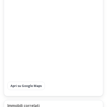
Bagno attrezzato con Doccia, Bagno con Finestra
Due Camere Matrimoniali da Quattro Posti Letto,
arredate con Letto matrimoniale e Letto a Castello
Terza Camera arredata con Letto Matrimoniale
Camere con Affaccio Panoramico sul Monte Cimone
Locali Accessori dell'Appartamento Quadrilocale Dogana-
Nuova
Garage Privato
Locale Cantina uso Ripostiglio
Parcheggio privato
Giardino ad uso privato
Apri su Google Maps
Climatizzazione dell'Appartamento Quadrilocale
L'Appartamento Quadrilocale è dotato di Impianto di
Riscaldamento Indipendente,
Immobili correlati