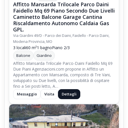
Affitto Mansarda Trilocale Parco Daini
nelle immediate vicinanze e' presente la fermata del Servizio di
Faidello Mq 69 Piano Secondo Due Livelli
Trasporto Pubblico dell'Emilia Romagna,
Caminetto Balcone Garage Cantina
Riscaldamento Autonomo Caldaia Gas
la Compagnia di Trasporti di Modena
GPL.
Seta-Web
Via Giardini 49/D - Parco dei Daini, Faidello - Parco Daini,
Modena Provincia, MO
,
3 locali
60 m²
1 bagno
Piano 2/3
grazie alla quale i clienti provenienti dall'Emilia Romagna,
Balcone
Giardino
partendo dalla citta di Modena,
Affitto Mansarda Trilocale Parco-Daini Faidello Mq 69
possono raggiungere le Piste da Sci di
Due Piani Agenziacioni.com propone in Affitto un
Appartamento con Mansarda, composto di Tre Vani,
Abetone
sviluppato su Due livelli, con la possibilità di ospitare
;
fino a Sei posti letto, A…
Gestione Contratto di Affitto dell'Appartamento Quadrilocale.
Messaggio
Visita
Dettagli
La Locazione dell'Appartamento è regolata da Contratto di
Affitto Transitorio ad uso turistico,
Le spese dei consumi di Elettricità e Riscaldamento ( Gasolio)
sono conteggiate separatamente,