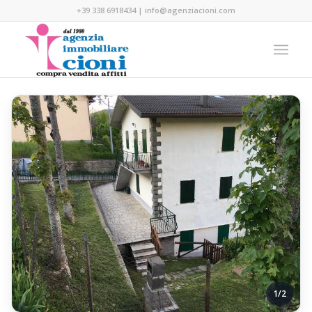
+39 338 6918434
|
info@agenziacioni.com
1/2