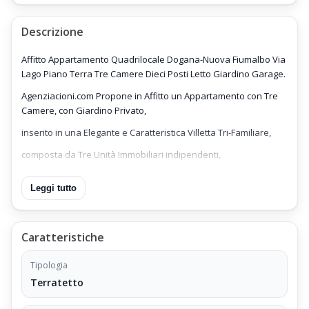
Descrizione
Affitto Appartamento Quadrilocale Dogana-Nuova Fiumalbo Via
Lago Piano Terra Tre Camere Dieci Posti Letto Giardino Garage.
Agenziacioni.com Propone in Affitto un Appartamento con Tre
Camere, con Giardino Privato,
inserito in una Elegante e Caratteristica Villetta Tri-Familiare,
composta da Tre Unità Immobiliari indipendenti,
Affitto Appartamento Quadrilocale Dogana-Nuova Fiumalbo Via
Leggi tutto
Lago Piano Terra,
contornato da un Giardino privato di Mq 500.
Prezzo di Affitto Euro 4.000 (Periodo Stagione Invernale
Caratteristiche
Dicembre - Aprile).
Tipologia
Sono esclusi dal prezzo di affitto le spese dei consumi di:
Terratetto
Gasolio (Conta-Litri)