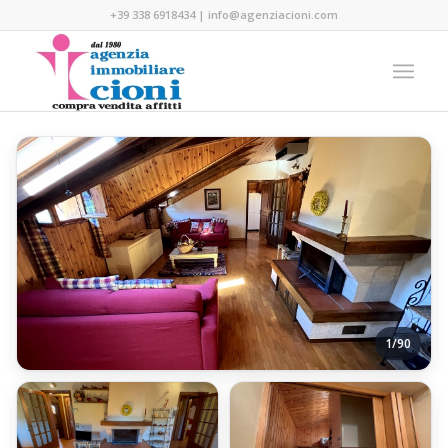
+39 338 6918434
|
info@agenziacioni.com
1/90