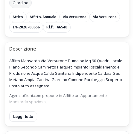
Giardino
Attico
Affitto-Annuale
Via Versurone
Via Versurone
IM-2026-00656
Rif: A6548
Descrizione
Affitto Mansarda Via-Versurone Fiumalbo Mq 90 Quadri-Locale
Piano Secondo Caminetto Parquet Impianto Riscaldamento e
Produzione Acqua Calda Sanitaria Indipendente Caldaia Gas
Metano Ampia Cantina Giardino Comune Parcheggio Scoperto
Posto Auto assegnato.
AgenziaCioni.com propone in Affitto un Appartamento
Mansarda spazioso,
recentemente ristrutturato,
Leggi tutto
ubicato al Piano Secondo di una Elegante Palazzina,
posto in Via Versurone a circa 500 metri dal Centro del Paese di