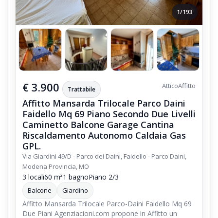
1/193
€ 3.900
Attico
Affitto
Trattabile
Affitto Mansarda Trilocale Parco Daini
Faidello Mq 69 Piano Secondo Due Livelli
Caminetto Balcone Garage Cantina
Riscaldamento Autonomo Caldaia Gas
GPL.
Via Giardini 49/D - Parco dei Daini, Faidello - Parco Daini,
Modena Provincia, MO
3 locali
60 m²
1 bagno
Piano 2/3
Balcone
Giardino
Affitto Mansarda Trilocale Parco-Daini Faidello Mq 69
Due Piani Agenziacioni.com propone in Affitto un