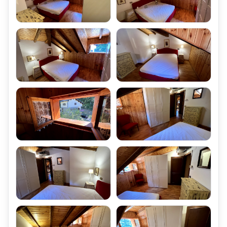
La Mansarda Via Versurone Fiumalbo Mq 90 Quadrilocale Piano
Secondo Caminetto,
ed il Condominio di cui fa parte,
sono dotate di un ampio spazio Verde ad uso Giardino,
Sviluppato sui Quattro lati del Fabbricato,
facilmente accessibile ed usufruibile.
All'interno dello spazio Verde Comune,
è stato ricavato un Ampio parcheggio ad uso comune,
dove sono stati realizzati i Posti Auto Scoperti Assegnati.