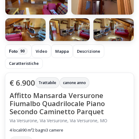
+84 foto
Video
Mappa
Descrizione
Foto
90
Caratteristiche
€ 6.900
Trattabile
canone anno
Affitto Mansarda Versurone
Fiumalbo Quadrilocale Piano
Secondo Caminetto Parquet
Via Versurone, Via Versurone, Via Versurone, MO
4 locali
90 m²
2 bagni
3 camere