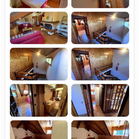
Condominio,
accessibili direttamente dall'ingresso Condominiale.
Impianto di Riscaldamento della Mansarda Quadri-Locale
La Mansarda Quadrilocale Via Versurone Fiumalbo Mq 90,
è dotata di Impianto di Riscaldamento indipendente,
realizzato con Caldaia Alimentata a Gas Metano,
ubicata nel vano disimpegno.
La produzione della Acqua Calda Sanitaria,
viene realizzata sempre tramite la Caldaia a Gas indipendente.
La Temperatura interna della Mansarda,
viene regolata tramite il Proprio Termostato Ambiente,
programmabile anche da Remoto,
grazie alla App (iOS/Android) fornita dal Produttore.
Spazi Esterni ed Area Parcheggio della Mansarda Quadrilocale