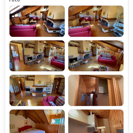
All'interno della Camera Matrimoniale si trova un ampio
ripostiglio Sotto-Tetto
Seconda Camera Matrimoniale
Bagno con finestra Velux, attrezzato con Doccia
Una Terza Camera Matrimoniale,
ricavate nel Sotto-Tetto abitabile
La Mansarda Via Versurone Fiumalbo Mq 90 Quadrilocale Piano
Secondo Tre Camere Caminetto,
Viene Affittata completamente arredata,
come da Foto e Video Pubblicate in questo articolo.
Locali Accessori della Mansarda Via Lago Fiumalbo
La Mansarda Quadrilocale Via Versurone è Dotata di un Ampio
Locale Cantina,
di proprietà, posta al Piano Terra.
Le Cantine sono state realizzate sui due Lati del Piano Terra del