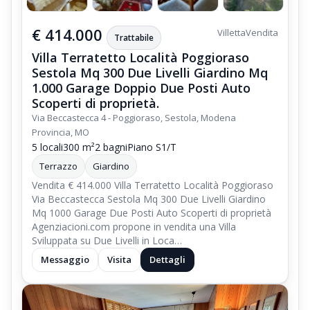
€ 414.000
Villetta
Vendita
Trattabile
Villa Terratetto Località Poggioraso
Sestola Mq 300 Due Livelli Giardino Mq
1.000 Garage Doppio Due Posti Auto
Scoperti di proprietà.
Via Beccastecca 4 - Poggioraso, Sestola, Modena
Provincia, MO
5 locali
300 m²
2 bagni
Piano S1/T
Terrazzo
Giardino
Vendita € 414.000 Villa Terratetto Località Poggioraso
Via Beccastecca Sestola Mq 300 Due Livelli Giardino
Mq 1000 Garage Due Posti Auto Scoperti di proprietà
Agenziacioni.com propone in vendita una Villa
Sviluppata su Due Livelli in Loca…
Messaggio
Visita
Dettagli