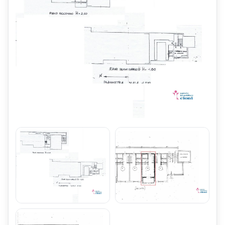
Cantina,
è posto anche in Vendita.
Link Web:
Vendita Appartamento Monolocale Bar-Alpino Fiumalbo
.
Prezzo di Vendita Euro 51.000 Trattabile.
Caratteristiche Generali del Monolocale
Il Monolocale Bar Alpino Fiumalbo Mq 40 Primo Piano Balcone
Cantina,
fa parte di un Piccolo condominio, composto da Sedici
Appartamenti,
non attrezzato con Ascensore.
Il Monolocale Mq 40 con Balcone,
è molto luminoso,
ed è dotato di affaccio panoramico dal Balcone sulle Piste da