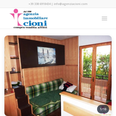
+39 338 6918434
|
info@agenziacioni.com
1/10