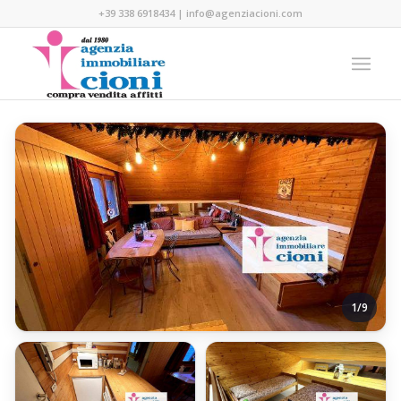
+39 338 6918434
|
info@agenziacioni.com
1/9