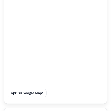
è posta a circa 6 km dalla Località di
Abetone
,
ed a circa 7 Km da Fiumalbo;
Apri su Google Maps