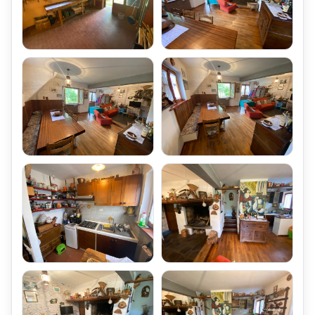
è stata realizzata una Terza Camera Matrimoniale,
illuminata con Finestra Velux
un secondo bagno di servizio, illuminato con Finestra Velux
Gli arredi e le finiture della Casa sono realizzati in Stile, di Buon
Gusto, Funzionali.
La Casa è dotata di Antenna Tv Satellitare e Digitale Terrestre.
Climatizzazione della Villetta Porzione Terra-Tetto di
Bifamiliare.
La Villetta è dotata di Impianto di Riscaldamento Indipendente,
realizzato con una Caldaia a Gasolio,
installata nel locale taverna,
con la funzione della produzione della acqua calda sanitaria.