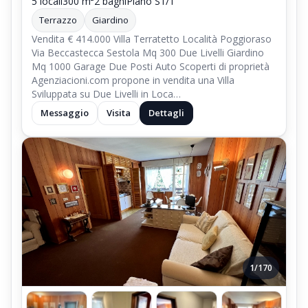
5 locali
300 m²
2 bagni
Piano S1/T
Terrazzo
Giardino
Vendita € 414.000 Villa Terratetto Località Poggioraso
Via Beccastecca Sestola Mq 300 Due Livelli Giardino
Mq 1000 Garage Due Posti Auto Scoperti di proprietà
Agenziacioni.com propone in vendita una Villa
Sviluppata su Due Livelli in Loca…
Messaggio
Visita
Dettagli
1/170