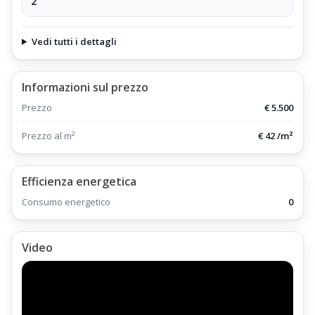
2
ed a due passi dai negozi ed i servizi presenti nella zona;
La Villetta Porzione Terra-Tetto e la Località di Piandinovello,
Vedi tutti i dettagli
sono ubicati a circa 3 Km dalle Piste da Sci di
Abetone.com
Informazioni sul prezzo
,
Prezzo
€ 5.500
ed a circa 6 Km dalla Località di Cutigliano,
Prezzo al m²
€ 42 /m²
dove si trova la
Funivia
Efficienza energetica
, aperta tutto l'Anno,
Consumo energetico
0
che conduce alle
Piste da Sci della Doganaccia
Video
;
Caratteristiche Generali della Villetta Terra-Tetto Bifamiliare
Piandinovello.