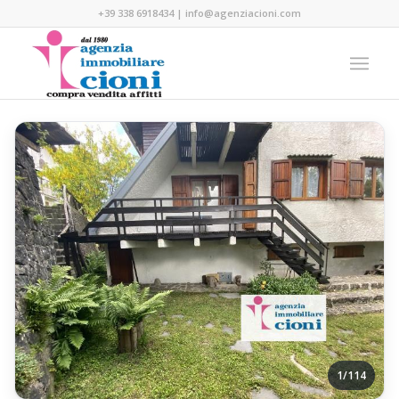
+39 338 6918434
|
info@agenziacioni.com
1/114