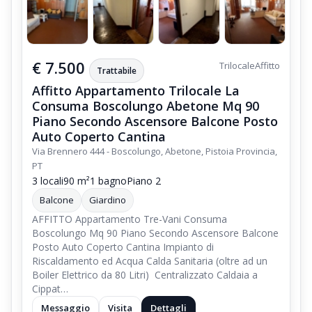
€ 7.500
Trilocale
Affitto
Trattabile
Affitto Appartamento Trilocale La
Consuma Boscolungo Abetone Mq 90
Piano Secondo Ascensore Balcone Posto
Auto Coperto Cantina
Via Brennero 444 - Boscolungo, Abetone, Pistoia Provincia,
PT
3 locali
90 m²
1 bagno
Piano 2
Balcone
Giardino
AFFITTO Appartamento Tre-Vani Consuma
Boscolungo Mq 90 Piano Secondo Ascensore Balcone
Posto Auto Coperto Cantina Impianto di
Riscaldamento ed Acqua Calda Sanitaria (oltre ad un
Boiler Elettrico da 80 Litri) Centralizzato Caldaia a
Cippat…
Messaggio
Visita
Dettagli