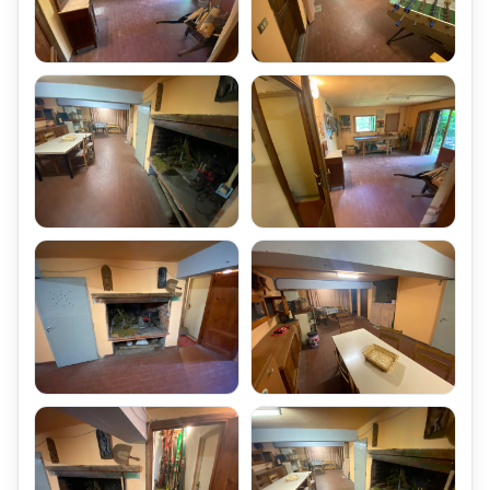
con la Seconda unità immobiliare che compone la Villetta
Bifamiliare,
e collegato con l'interno della casa, tramite la scala interna
La Taverna è molto luminosa,
è dotata di Quattro finestre affacciate sul giardino,
ed è stata attrezzata con Tavolo da Pranzo ed un grande
Caminetto
Scala interna di collegamento per accesso ai piani superiori
Al Piano Primo della Villetta:
Dal Giardino si accede all'ingresso principale della Villetta,
sul Terrazzo di Ingresso posto al Piano Primo
Ingresso Principale nel Disimpegno
Salone attrezzato con un grande caminetto,
ed arredato con Divano Letto