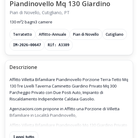
Piandinovello Mq 130 Giardino
Pian di Novello, Cutigliano, PT
130 m²
2 bagni
3 camere
Terratetto
Affitto-Annuale
Pian di Novello
Cutigliano
IM-2026-00647
Rif: A3389
Descrizione
Affitto Villetta Bifamiliare Piandinovello Porzione Terra-Tetto Mq
130 Tre Livelli Taverna Caminetto Giardino Privato Mq 300
Parcheggio Privato con Due Posti Auto, Impianto di
Riscaldamento Indipendente Caldaia Gasolio.
Agenziacioni.com propone in Affitto una Porzione di Villetta
Bifamiliare in Località Piandinovello,
Affitto Villetta Bifamiliare Piandinovello Mq 130 Giardino Privato
Mq 300,
Leggi tutto