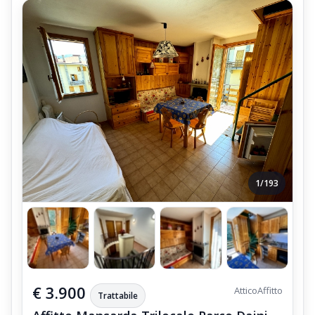
1/193
€ 3.900
Attico
Affitto
Trattabile