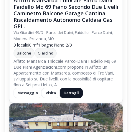
Affitto Mansarda Trilocale Parco Daini
Faidello Mq 69 Piano Secondo Due Livelli
Caminetto Balcone Garage Cantina
Riscaldamento Autonomo Caldaia Gas
GPL.
Via Giardini 49/D - Parco dei Daini, Faidello - Parco Daini,
Modena Provincia, MO
3 locali
60 m²
1 bagno
Piano 2/3
Balcone
Giardino
Affitto Mansarda Trilocale Parco-Daini Faidello Mq 69
Due Piani Agenziacioni.com propone in Affitto un
Appartamento con Mansarda, composto di Tre Vani,
sviluppato su Due livelli, con la possibilità di ospitare
fino a Sei posti letto, A…
Messaggio
Visita
Dettagli