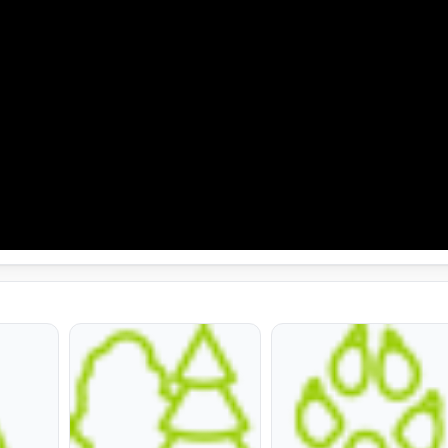
ato Mq 96 Piano Secondo,
amento Autonomo;
con una compressore,
amento;
 Sanitaria;
e,
ento,