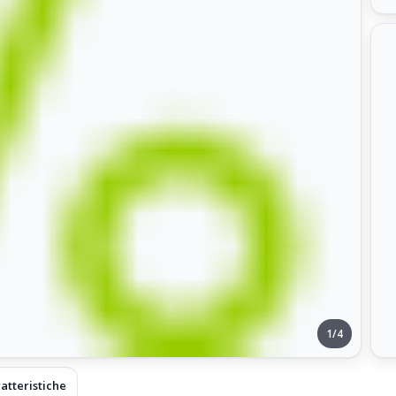
1/4
atteristiche