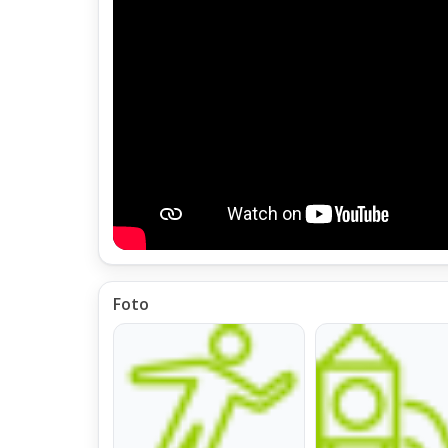
L'Appartamento Quattro Locali Via Augusto Borgioli Pr
è dotato di Impianto di Riscaldamento e di Condizion
All'interno del balcone a fianco del Tinello,
è installato l’impianto di Condizionamento realizzato 
ed i moduli Splitter installati in ogni Locale dell'Appart
Oltremodo all'interno del Balcone,
è installata la Caldaia alimentata con Gas Metano,
per il funzionamento dell'impianto di Riscaldamento,
predisposta anche per la produzione della Acqua Calda
Foto
La Temperatura interna dell'Appartamento Quadrilocal
per quanto riguarda il Riscaldamento, ed il Raffrescam
viene gestita da un Termostato Ambiente Smart,
il quale puo venire regolato anche da Remoto,
tramite la app (iOS/Android) fornita dal Produttore,