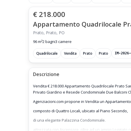
€ 218.000
Appartamento Quadrilocale Prat
Prato, Prato, PO
96 m²
2 bagni
3 camere
Quadrilocale
Vendita
Prato
Prato
IM-2026-
Descrizione
Vendita € 218.000 Appartamento Quadrilocale Prato Sa
Privato Giardino e Resede Condominiale Due Balconi Cl
Agenziacioni.com propone in Vendita un Appartamento 
composto di Quattro Locali, ubicato al Piano Secondo,
di una elegante Palazzina Condominiale.
attrezzata con Ascensore, oltre ad un ampio Loggiato c