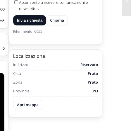
Acconsento a ricevere comunicazioni e
newsletter.
000
Chiama
/m²
Invia richiesta
Riferimento: 6655
0
Localizzazione
Indirizzo
Riservato
Città
Prato
Zona
Prato
Provincia
PO
Apri mappa