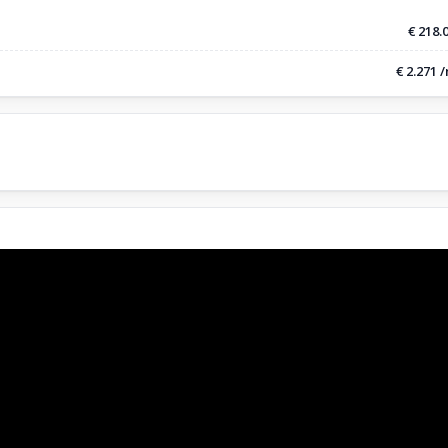
€ 218.
€ 2.271 
o zona notte
 Matrimoniali,
lio
stra,
d attrezzato,
 San-Paolo