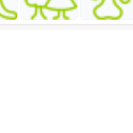
zzazione;
tamento Quattro Locali Zona San-Paolo.
vato di mq 25,
ti,
to coperto,
operto,
mite Vialetto al Resede di ingresso;