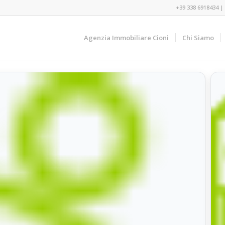
+39 338 6918434
|
Agenzia Immobiliare Cioni
Chi Siamo