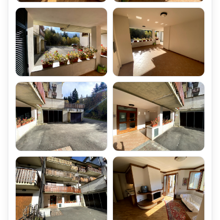
Manutenzione Ascensore
Parcheggio e Locali Accessori dell'Appartamento Trilocale
L'Appartamento Trilocale Abetone Le-Motte Mq 80 Piano Primo,
è corredato di:
Garage singolo (Box Auto)
Posto Auto Coperto assegnato,
all'interno di un più ampio Garage Condominiale
Ampio Locale Cantina ad uso ripostiglio