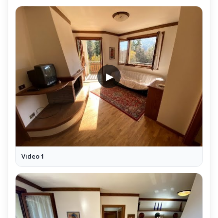
Il Trilocale Mq 80 Garage Cantina
completamente arredato con mobili ed arredi in stile,
realizzati ed installati da artigiani locali;
L'Appartamento Trilocale Mq 80 è interamente Pavimentato con
parquet;
▶
Impianti Tecnici del Trilocale
L'Appartamento Trilocale Mq 80 Garage Cantina,
è attrezzato con i seguenti impianti;
Antenna Tv Digitale Terrestre
Antenna Satellitare
Video 1
Predisposizione Impianto Telefonico ed ADSL
Predisposizioni distribuite nel Soggiorno,
e nelle Camere
Impianto di Riscaldamento del Trilocale