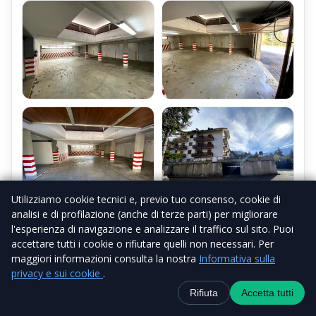
Utilizziamo cookie tecnici e, previo tuo consenso, cookie di
analisi e di profilazione (anche di terze parti) per migliorare
l'esperienza di navigazione e analizzare il traffico sul sito. Puoi
accettare tutti i cookie o rifiutare quelli non necessari. Per
maggiori informazioni consulta la nostra
Informativa sulla
privacy e sui cookie
.
Contatti
+39 338 6918434
WhatsApp
Canale Telegra
Rifiuta
Accetta tutti