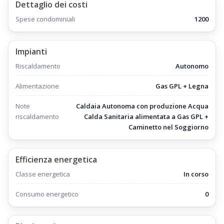
Dettaglio dei costi
è posto al Primo Piano, è sviluppato interamente tutto su un
piano,
Spese condominiali
1200
ed è composto da:
Ingresso
Impianti
Disimpegno con piccolo guardaroba
Riscaldamento
Autonomo
Cucinotto con Parete divisoria,
Alimentazione
Gas GPL + Legna
con Angolo cottura completamente attrezzato,
Note
Caldaia Autonoma con produzione Acqua
realizzato con mobili artigianali,
riscaldamento
Calda Sanitaria alimentata a Gas GPL +
Caminetto nel Soggiorno
ed elettrodomestici di ottimo qualità
Zona pranzo spaziosa,
Efficienza energetica
con tavolo rettangolare da 8 posti
Classe energetica
In corso
Soggiorno ampio e luminoso, arredato con Divano Letto
Matrimoniale,
Consumo energetico
0
ed attrezzato con Camino
Balcone collegato al soggiorno,