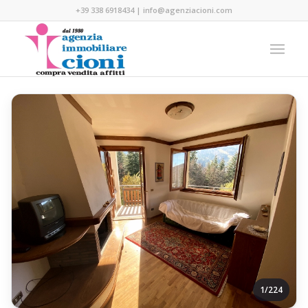
+39 338 6918434
|
info@agenziacioni.com
1/224