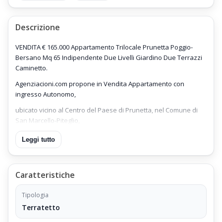
Descrizione
VENDITA € 165.000 Appartamento Trilocale Prunetta Poggio-
Bersano Mq 65 Indipendente Due Livelli Giardino Due Terrazzi
Caminetto.
Agenziacioni.com propone in Vendita Appartamento con
ingresso Autonomo,
ubicato vicino al Centro del Paese di Prunetta, nel Comune di
San Marcello-Piteglio,
Appartamento sviluppato su Due Livelli, Piano Terra e Piano
Leggi tutto
Seminterrato,
corredato di Due Terrazzi, uno per piano,
Caratteristiche
Appartamento Trilocale Prunetta Poggio-Bersano Mq 65
Indipendente Due Livelli Giardino,
Tipologia
inserito in elegante Costruzione di Villette a Schiera,
Terratetto
Villetta con Ingresso Indipendente, corredata di un Giardino.