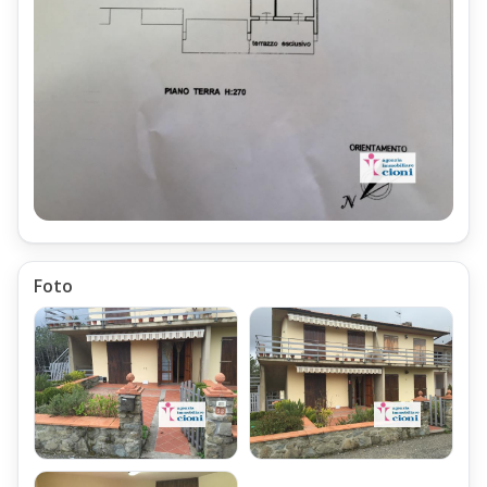
realizzato con una Caldaia Alimentata con Gas GPL.
Posizione dell'Appartamento Trilocale.
La Località di Prunetta è posta ad una altitudine di 1.000 mt slm,
ed é ubicata tra le valli del Fiume Lima e del fiume Reno;
Proprio il Fiume Reno ha la sua sorgente piu alta sul monte Le
Lari, che sovrasta Prunetta.
La Località Prunetta è posta in una buona posizione logistica,
essendo posizionata alla confluenza della strada proveniente
da Pistoia,
Foto
con strada Provinciale che unisce le Località della Valdinievole
e della Val di Forfora,
con la SS 12 dell'
Abetone e del Brennero
.
Per questa sua posizione e per la altitudine,