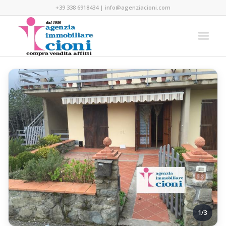
+39 338 6918434
|
info@agenziacioni.com
1/3