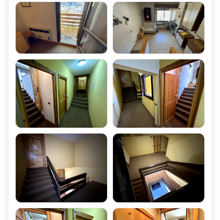
Spalatura neve
Illuminazione esterna
Illuminazione Scale
Pulizia scale
Manutenzione generale