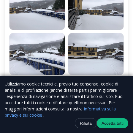
Utilizziamo cookie tecnici e, previo tuo consenso, cookie di
analisi e di profilazione (anche di terze parti) per migliorare
l'esperienza di navigazione e analizzare il traffico sul sito. Puoi
accettare tutti i cookie o rifiutare quelli non necessari. Per
maggiori informazioni consulta la nostra
Informativa sulla
privacy e sui cookie
.
Contatti
+39 338 6918434
WhatsApp
Canale Telegra
Rifiuta
Accetta tutti