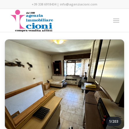
+39 338 6918434
|
info@agenziacioni.com
1/203