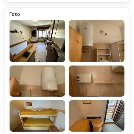
della Capacità di 80 Litri, installato nel Bagno del Piano Terzo.
Foto
Locali Accessori del Trilocale Faidello Pulicchio
L'Appartamento Abetone Faidello Tre Vani Mq 70 Fronte Pista
Sci
è corredato di un Posto Auto Assegnato Scoperto,
ubicato all'interno del Parcheggio scoperto del Condominio,
chiuso e protetto con sbarra automatica,
con telecomando in dotazione all'appartamento.
Spese di Condominio del Trilocale Faidello
Le Spese di condominio dell' Appartamento Abetone Faidello
Tre Vani Mq 70 Fronte Pista Sci
sono quantificate in € 950 Annue,
le quali comprendono i seguenti servizi:
Amministrazione condominiale