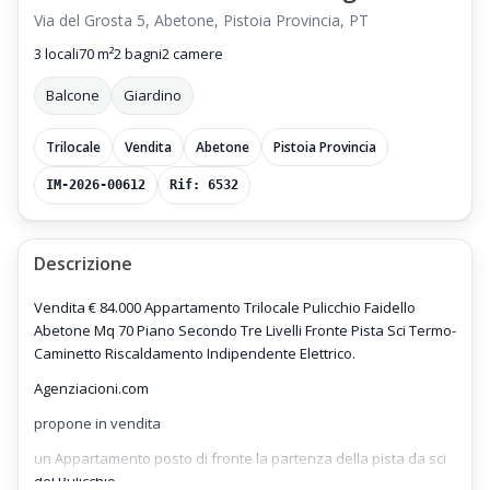
Via del Grosta 5, Abetone, Pistoia Provincia, PT
3 locali
70 m²
2 bagni
2 camere
Balcone
Giardino
Trilocale
Vendita
Abetone
Pistoia Provincia
IM-2026-00612
Rif: 6532
Descrizione
Vendita € 84.000 Appartamento Trilocale Pulicchio Faidello
Abetone Mq 70 Piano Secondo Tre Livelli Fronte Pista Sci Termo-
Caminetto Riscaldamento Indipendente Elettrico.
Agenziacioni.com
propone in vendita
un Appartamento posto di fronte la partenza della pista da sci
del Pulicchio,