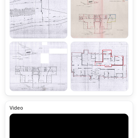
Fiumalbo
;
Il Bilocale Abetone Via Uccelliera Mq 50 Con Garage,
è posto nel Comune di Fiumalbo,
pur essendo ubicato a soli 800 metri dal centro e dalle
Piste da Sci di Abetone
;
Sviluppo Interno del Bilocale Via Uccelliera
Il Bilocale Abetone Via Uccelliera Mq 50 Con Garage,
è composto di:
Ingresso
Video
Disimpegno con piccolo guardaroba
Soggiorno arredato con Divano Letto matrimoniale,
attrezzato con predisposizione Punto Camino