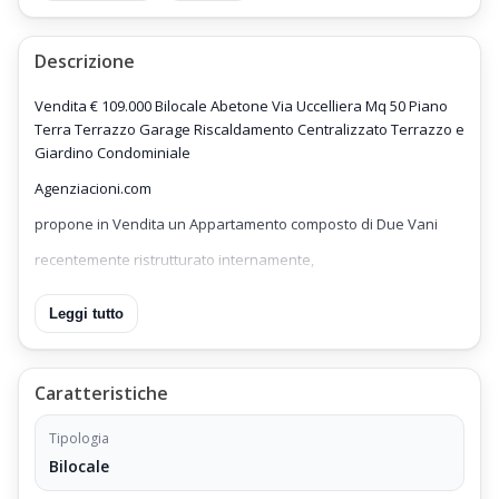
Descrizione
Vendita € 109.000 Bilocale Abetone Via Uccelliera Mq 50 Piano
Terra Terrazzo Garage Riscaldamento Centralizzato Terrazzo e
Giardino Condominiale
Agenziacioni.com
propone in Vendita un Appartamento composto di Due Vani
recentemente ristrutturato internamente,
una ottima opportunità commerciale,
Leggi tutto
Bilocale dotato di affaccio sulle Piste da Sci di
Abetone
Caratteristiche
,
Appartamento Bilocale Abetone Via Uccelliera Mq 50 Piano
Tipologia
Terra Terrazzo Garage;
Bilocale
Prezzo di Vendita Euro 109.000 Trattabile.