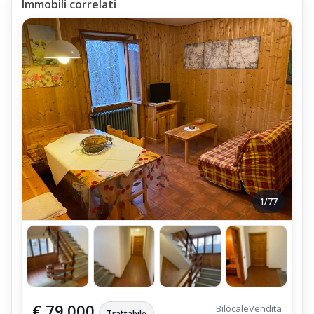
Immobili correlati
L'Appartamento Bilocale Via Uccelliera Mq 50 Con Garage
Viene Venduto completamente arredato,
come da foto e Video pubblicati in questo articolo,
peraltro è stato ristrutturato di recente,
con il ripristino e la sostituzione della pavimentazione,
con Piastrelle in Ceramica di prima scelta.
1/77
€ 79.000
Bilocale
Vendita
Trattabile