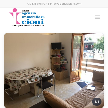
+39 338 6918434
|
info@agenziacioni.com
1/2