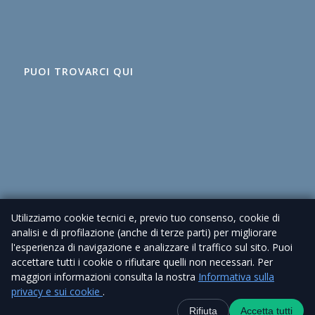
PUOI TROVARCI QUI
Utilizziamo cookie tecnici e, previo tuo consenso, cookie di
analisi e di profilazione (anche di terze parti) per migliorare
l'esperienza di navigazione e analizzare il traffico sul sito. Puoi
accettare tutti i cookie o rifiutare quelli non necessari. Per
maggiori informazioni consulta la nostra
Informativa sulla
© 2026 Agenzia Immobiliare Cioni – P. IVA 02225630462 |
Privacy Policy
privacy e sui cookie
.
| Sito realizzato da
Piramedia
Contatti
+39 338 6918434
WhatsApp
Canale Telegra
Rifiuta
Accetta tutti