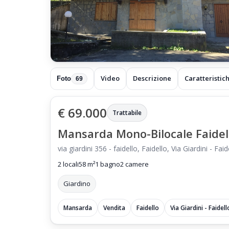
Video
Descrizione
Caratteristic
Foto
69
€ 69.000
Trattabile
Mansarda Mono-Bilocale Faidel
via giardini 356 - faidello, Faidello, Via Giardini - Fa
2 locali
58 m²
1 bagno
2 camere
Giardino
Mansarda
Vendita
Faidello
Via Giardini - Faidell