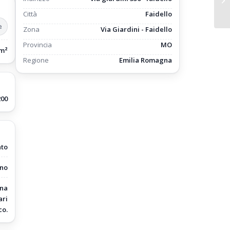
Città
Faidello
e
Zona
Via Giardini - Faidello
Provincia
MO
/m²
Regione
Emilia Romagna
200
ato
no
rna
ari
co.