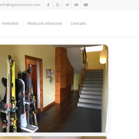
info@agenziacioni.com
Immobili
Webcam Abetone
Contatti