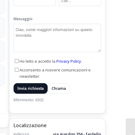
ma
Messaggio
Ho letto e accetto la
Privacy Policy
.
Acconsento a ricevere comunicazioni e
newsletter.
Chiama
Invia richiesta
va
Riferimento: 6302
Localizzazione
Indirizzo
via giardini 356 - faidello