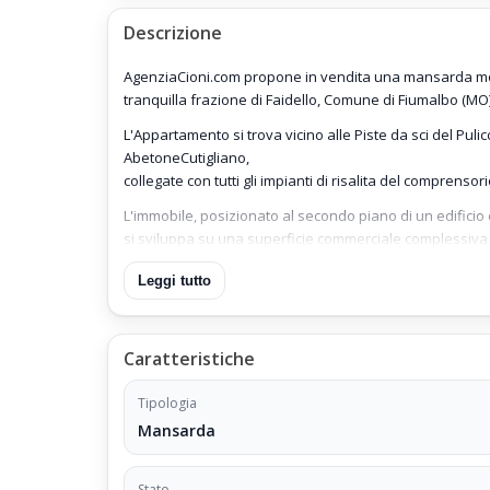
Descrizione
AgenziaCioni.com propone in vendita una mansarda mono-b
tranquilla frazione di Faidello, Comune di Fiumalbo (MO)
L'Appartamento si trova vicino alle Piste da sci del Puli
AbetoneCutigliano,
collegate con tutti gli impianti di risalita del comprenso
L'immobile, posizionato al secondo piano di un edificio 
si sviluppa su una superficie commerciale complessiva d
comprensivi di una Mansarda sottotetto soppalcato abitab
Leggi tutto
La mansarda si compone di due locali ben distribuiti: u
al Piano Mansarda sottotetto abitabile, al quale si acce
ampia zona notte, arredata con 4 posti letto;
Caratteristiche
Gli ambienti sono arredati e curati, garantendo un’immedi
L'esposizione a est assicura una luminosità naturale n
Tipologia
gradevole.
Mansarda
L’edificio in cui si trova l’immobile è in buono stato di
Stato