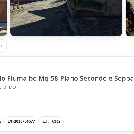
+6
he
lo Fiumalbo Mq 58 Piano Secondo e Soppa
idello, MO
o
IM-2026-00577
Rif: 6302