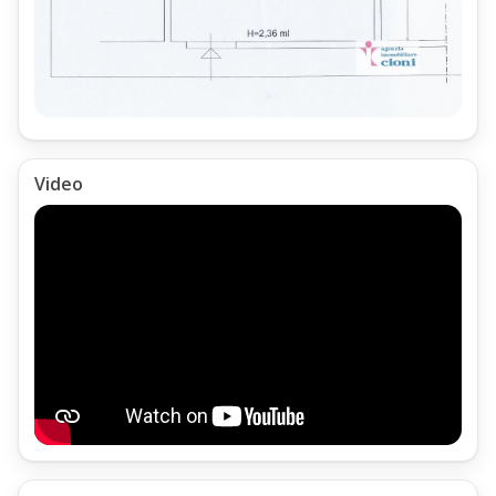
Al terzo piano si trovano tre Bagni ad uso comune,
tutti attrezzati con Doccia
Riscaldamento della Mansarda
La Mansarda Monolocale Mq 12,
è attrezzato con Impianto di Riscaldamento Centralizzato,
Video
realizzato con Caldaia a Gasolio,
ubicata nel locale Caldaia al Piano terra
con la produzione di Acqua Calda Sanitaria;
Il consumo del Riscaldamento viene quantificato tramite un
apposito
contabilizzatore, collegato al termostato ambiente,
presente all'interno del Monolocale;
Parcheggio della Mansarda
La Mansarda Monolocale Mq 12,