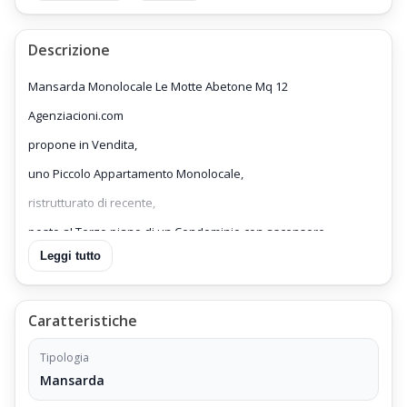
Descrizione
Mansarda Monolocale Le Motte Abetone Mq 12
Agenziacioni.com
propone in Vendita,
uno Piccolo Appartamento Monolocale,
ristrutturato di recente,
posto al Terzo piano di un Condominio con ascensore,
Leggi tutto
Mansarda Monolocale Le Motte Abetone Mq 12;
Prezzo di vendita € 9.900 trattabile.
Caratteristiche
Posizione della Mansarda Monolocale
La Mansarda Monolocale Le Motte Mq 12,
Tipologia
è ubicato a 150 metri dal centro e dalle piste da sci di
Mansarda
Abetone