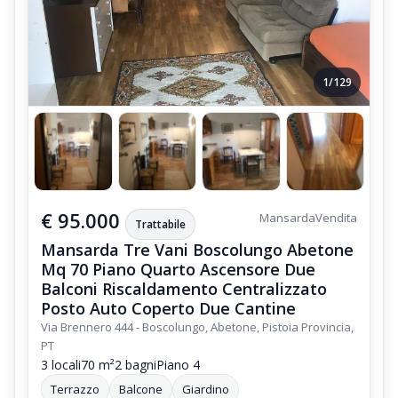
1/129
€ 95.000
Mansarda
Vendita
Trattabile
Mansarda Tre Vani Boscolungo Abetone
Mq 70 Piano Quarto Ascensore Due
Balconi Riscaldamento Centralizzato
Posto Auto Coperto Due Cantine
Via Brennero 444 - Boscolungo, Abetone, Pistoia Provincia,
PT
3 locali
70 m²
2 bagni
Piano 4
Terrazzo
Balcone
Giardino