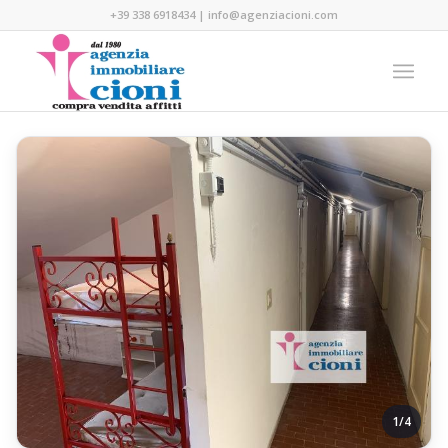
+39 338 6918434
|
info@agenziacioni.com
1/4