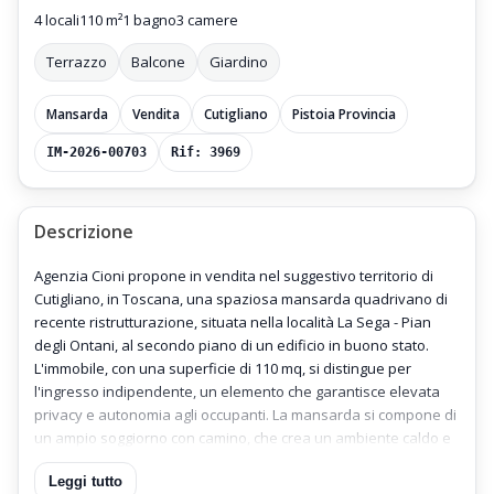
4 locali
110 m²
1 bagno
3 camere
Terrazzo
Balcone
Giardino
Mansarda
Vendita
Cutigliano
Pistoia Provincia
IM-2026-00703
Rif: 3969
Descrizione
Agenzia Cioni propone in vendita nel suggestivo territorio di
Cutigliano, in Toscana, una spaziosa mansarda quadrivano di
recente ristrutturazione, situata nella località La Sega - Pian
degli Ontani, al secondo piano di un edificio in buono stato.
L'immobile, con una superficie di 110 mq, si distingue per
l'ingresso indipendente, un elemento che garantisce elevata
privacy e autonomia agli occupanti. La mansarda si compone di
un ampio soggiorno con camino, che crea un ambiente caldo e
accogliente, ideale per momenti di relax o conviviali. La cucina è
Leggi tutto
dotata di angolo cottura funzionale e ben organizzato, perfetto