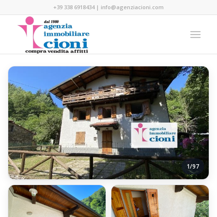
+39 338 6918434
|
info@agenziacioni.com
1/97