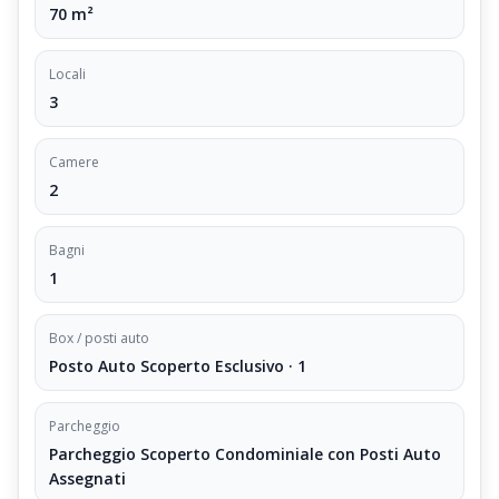
70 m²
condizioni, con spazi ben organizzati e comfort essenziali in
una località apprezzata per il turismo montano, questa
soluzione rappresenta un'ottima opportunità. Per maggiori
Locali
informazioni o per fissare una visita, è possibile contattare
3
l'agenzia Cioni che gestisce la vendita.
Camere
2
Bagni
1
Box / posti auto
Posto Auto Scoperto Esclusivo · 1
Parcheggio
Parcheggio Scoperto Condominiale con Posti Auto
Assegnati