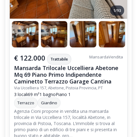
1/93
€ 122.000
Mansarda
Vendita
Trattabile
Mansarda Trilocale Uccelliera Abetone
Mq 69 Piano Primo Indipendente
Caminetto Terrazzo Garage Cantina
Via Uccelliera 157, Abetone, Pistoia Provincia, PT
3 locali
69 m²
1 bagno
Piano 1
Terrazzo
Giardino
Agenzia Cioni propone in vendita una mansarda
trilocale in Via Uccelliera 157, località Abetone, in
provincia di Pistoia, Toscana. L’immobile si trova al
primo piano di un edificio di tre piani e si presenta in
buono stato e abitabile, pro…