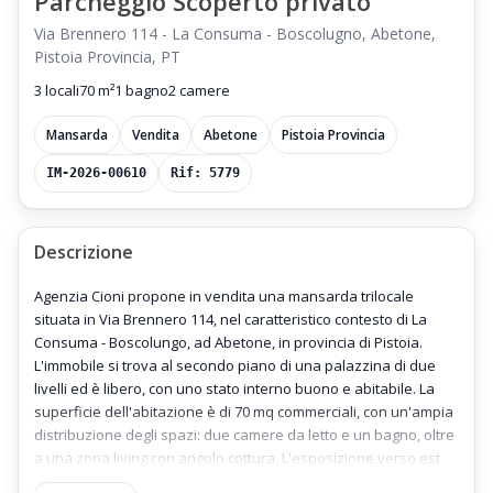
Parcheggio Scoperto privato
Via Brennero 114 - La Consuma - Boscolugno, Abetone,
Pistoia Provincia, PT
3 locali
70 m²
1 bagno
2 camere
Mansarda
Vendita
Abetone
Pistoia Provincia
IM-2026-00610
Rif: 5779
Descrizione
Agenzia Cioni propone in vendita una mansarda trilocale
situata in Via Brennero 114, nel caratteristico contesto di La
Consuma - Boscolungo, ad Abetone, in provincia di Pistoia.
L'immobile si trova al secondo piano di una palazzina di due
livelli ed è libero, con uno stato interno buono e abitabile. La
superficie dell'abitazione è di 70 mq commerciali, con un'ampia
distribuzione degli spazi: due camere da letto e un bagno, oltre
a una zona living con angolo cottura. L'esposizione verso est
favorisce una buona luminosità durante la mattina, creando un