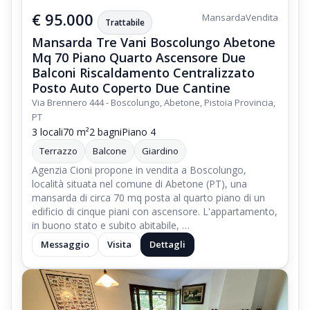
€ 95.000
Mansarda
Vendita
Trattabile
Mansarda Tre Vani Boscolungo Abetone
Mq 70 Piano Quarto Ascensore Due
Balconi Riscaldamento Centralizzato
Posto Auto Coperto Due Cantine
Via Brennero 444 - Boscolungo, Abetone, Pistoia Provincia,
PT
3 locali
70 m²
2 bagni
Piano 4
Terrazzo
Balcone
Giardino
Agenzia Cioni propone in vendita a Boscolungo,
località situata nel comune di Abetone (PT), una
mansarda di circa 70 mq posta al quarto piano di un
edificio di cinque piani con ascensore. L'appartamento,
in buono stato e subito abitabile, …
Messaggio
Visita
Dettagli