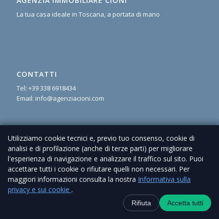
AGENZIA IMMOBILIARE CIONI
La tua casa ideale in Toscana, a portata di mano
CONTATTI
Tel:
+39 338 6918434
Email:
info@agenziacioni.com
Utilizziamo cookie tecnici e, previo tuo consenso, cookie di
analisi e di profilazione (anche di terze parti) per migliorare
PUOI TROVARCI QUI
l'esperienza di navigazione e analizzare il traffico sul sito. Puoi
accettare tutti i cookie o rifiutare quelli non necessari. Per
maggiori informazioni consulta la nostra
Informativa sulla
privacy e sui cookie
.
Contatti
+39 338 6918434
WhatsApp
Canale Telegra
Rifiuta
Accetta tutti