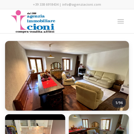
+39 338 6918434
|
info@agenziacioni.com
1/96