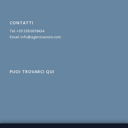
CONTATTI
Tel:
+39 338 6918434
Email:
info@agenziacioni.com
PUOI TROVARCI QUI