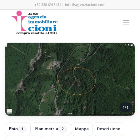
+39 338 6918434
|
info@agenziacioni.com
1/1
Planimetria
Mappa
Descrizione
2
Foto
1