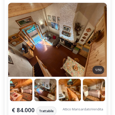
1/93
€ 84.000
Attico Mansardato
Vendita
Trattabile