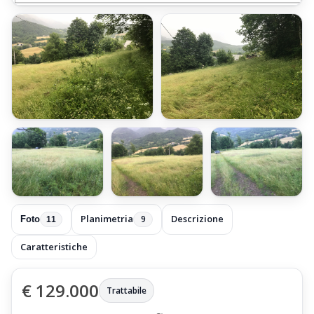
+5 foto
Planimetria
Descrizione
9
Foto
11
Caratteristiche
€ 129.000
Trattabile