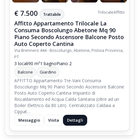
€ 7.500
Trilocale
Affitto
Trattabile
Affitto Appartamento Trilocale La
Consuma Boscolungo Abetone Mq 90
Piano Secondo Ascensore Balcone Posto
Auto Coperto Cantina
Via Brennero 444 - Boscolungo, Abetone, Pistoia Provincia,
PT
3 locali
90 m²
1 bagno
Piano 2
Balcone
Giardino
AFFITTO Appartamento Tre-Vani Consuma
Boscolungo Mq 90 Piano Secondo Ascensore Balcone
Posto Auto Coperto Cantina Impianto di
Riscaldamento ed Acqua Calda Sanitaria (oltre ad un
Boiler Elettrico da 80 Litri) Centralizzato Caldaia a
Cippat…
Messaggio
Visita
Dettagli