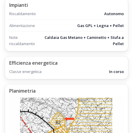
Impianti
sogni in una delle località più belle della Montagna Emiliana.
Riscaldamento
Autonomo
Contattami per info e sopralluoghi!
#fiumalbo #TerrenoEdificabile #Montagnaemiliana
Alimentazione
Gas GPL + Legna + Pellet
#CasaInMontagna #InvestimentoImmobiliare #Baita
Note
Caldaia Gas Metano + Caminetto + Stufa a
#villettaceltica #AppenninoToscoEmiliano
riscaldamento
Pellet
Efficienza energetica
Classe energetica
In corso
Planimetria