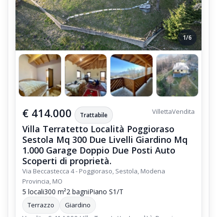
1/6
€ 414.000
Villetta
Vendita
Trattabile
Villa Terratetto Località Poggioraso
Sestola Mq 300 Due Livelli Giardino Mq
1.000 Garage Doppio Due Posti Auto
Scoperti di proprietà.
Via Beccastecca 4 - Poggioraso, Sestola, Modena
Provincia, MO
5 locali
300 m²
2 bagni
Piano S1/T
Terrazzo
Giardino