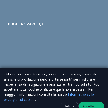
PUOI TROVARCI QUI
Utilizziamo cookie tecnici e, previo tuo consenso, cookie di
analisi e di profilazione (anche di terze parti) per migliorare
l'esperienza di navigazione e analizzare il traffico sul sito. Puoi
accettare tutti i cookie o rifiutare quelli non necessari. Per
maggiori informazioni consulta la nostra
Informativa sulla
© 2026 Agenzia Immobiliare Cioni – P. IVA 02225630462 |
Privacy Policy
privacy e sui cookie
.
| Sito realizzato da
Piramedia
Contatti
+39 338 6918434
WhatsApp
Canale Telegra
Rifiuta
Accetta tutti