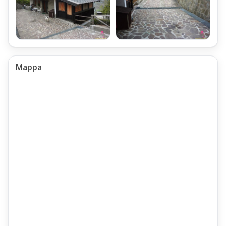
si trova un APPARTAMENTO INDIPENDENTE di TRE VANI di Mq 70,
COMPOSTO DA:
INGRESSO,
SOGGIORNO con accesso a piccolo giardino,
Mappa
Zona Pranzo
ANGOLO COTTURA,
DUE CAMERE,
Bagno con finestra attrezzato con Doccia
Climatizzazione della Villa Terra-Tetto
La Villa è dotata di Impianto di Riscaldamento autonomo,
realizzato con una Caldaia alimentata a Gasolio,
trasformabile a Gas GPL,
con la possibilità di inserire una stufa a Pellet ad ogni Piano.