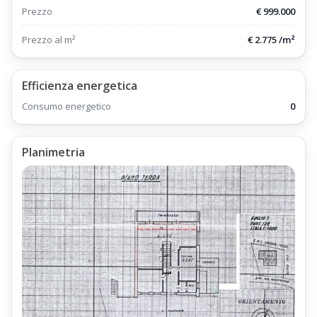
;
Prezzo
€ 999.000
LA VILLA E' UBICATA A POCHI PASSI DAL CENTRO DEL PAESE,
Prezzo al m²
€ 2.775 /m²
oltre ad essere dislocata Fronte Impianti da Sci.
Sviluppo Interno della Villa Terra-Tetto Abetone
Efficienza energetica
La Villa Terra Tetto Abetone Centro Via Pescinone Mq 360,
Consumo energetico
0
è sviluppata su tre piani, ed è Composta da:
Al Piano Terra:
Planimetria
Due Ingessi Indipendenti
Disimpegno con Guardaroba
Corridoio di accesso alla zona giorno
Camera ad Uso Studio
Cucina Tinello con anglo cottura completamente attrezzato,
Locale Dispensa
Salone Soggiorno ampio e luminoso, Attrezzato con Camino in
sasso