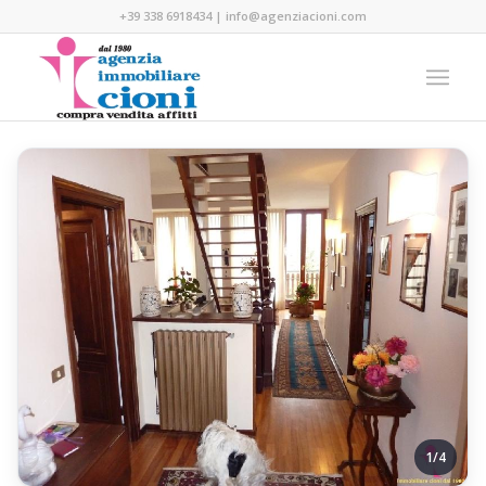
+39 338 6918434
|
info@agenziacioni.com
1/4