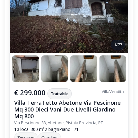
1/77
€ 299.000
Villa
Vendita
Trattabile
Villa TerraTetto Abetone Via Pescinone
Mq 300 Dieci Vani Due Livelli Giardino
Mq 800
Via Pescinone 33, Abetone, Pistoia Provincia, PT
10 locali
300 m²
2 bagni
Piano T/1
Terrazzo
Giardino