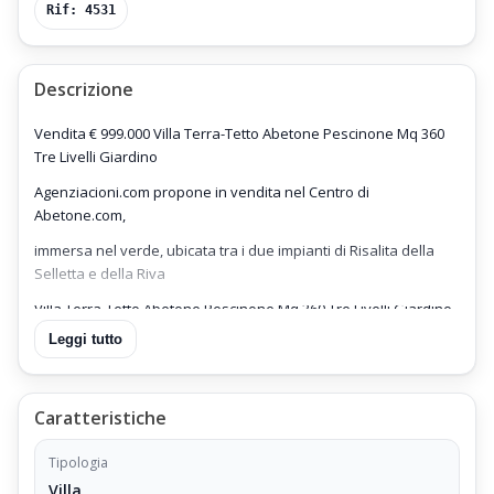
Rif: 4531
Descrizione
Vendita € 999.000 Villa Terra-Tetto Abetone Pescinone Mq 360
Tre Livelli Giardino
Agenziacioni.com propone in vendita nel Centro di
Abetone.com,
immersa nel verde, ubicata tra i due impianti di Risalita della
Selletta e della Riva
Villa Terra-Tetto Abetone Pescinone Mq 360 Tre Livelli Giardino
Fonte Piste Sci Parcheggio Privato,
Leggi tutto
sviluppata su tre piani,
edificata in stile Alto atesino, con Terrazzi in Legno,
Caratteristiche
e finiture interne di buon gusto;
Tipologia
Prezzo di Vendita Euro 999.000 Trattabile.
Villa