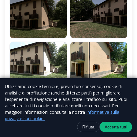
Utilizziamo cookie tecnici e, previo tuo consenso, cookie di
analisi e di profilazione (anche di terze parti) per migliorare
l'esperienza di navigazione e analizzare il traffico sul sito. Puoi
accettare tutti i cookie o rifiutare quelli non necessari. Per
maggiori informazioni consulta la nostra
Informativa sulla
privacy e sui cookie
.
Contatti
+39 338 6918434
WhatsApp
Canale Telegra
Rifiuta
Accetta tutti