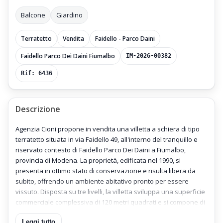
Balcone
Giardino
Terratetto
Vendita
Faidello - Parco Daini
Faidello Parco Dei Daini Fiumalbo
IM-2026-00382
Rif: 6436
Descrizione
Agenzia Cioni propone in vendita una villetta a schiera di tipo
terratetto situata in via Faidello 49, all'interno del tranquillo e
riservato contesto di Faidello Parco Dei Daini a Fiumalbo,
provincia di Modena. La proprietà, edificata nel 1990, si
presenta in ottimo stato di conservazione e risulta libera da
subito, offrendo un ambiente abitativo pronto per essere
vissuto. Disposta su tre livelli, la villetta sviluppa una superficie
commerciale complessiva di 120 metri quadrati e si compone di
cinque vani funzionali, inclusi tre ampie camere da letto e due
Leggi tutto