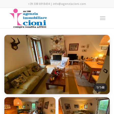
+39 338 6918434
|
info@agenziacioni.com
1/148