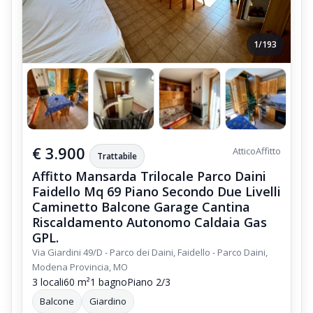
1/193
€ 3.900
Attico
Affitto
Trattabile
Affitto Mansarda Trilocale Parco Daini
Faidello Mq 69 Piano Secondo Due Livelli
Caminetto Balcone Garage Cantina
Riscaldamento Autonomo Caldaia Gas
GPL.
Via Giardini 49/D - Parco dei Daini, Faidello - Parco Daini,
Modena Provincia, MO
3 locali
60 m²
1 bagno
Piano 2/3
Balcone
Giardino