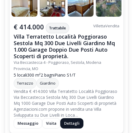
€ 414.000
Villetta
Vendita
Trattabile
Villa Terratetto Località Poggioraso
Sestola Mq 300 Due Livelli Giardino Mq
1.000 Garage Doppio Due Posti Auto
Scoperti di proprietà.
Via Beccastecca 4 - Poggioraso, Sestola, Modena
Provincia, MO
5 locali
300 m²
2 bagni
Piano S1/T
Terrazzo
Giardino
Vendita € 414.000 Villa Terratetto Località Poggioraso
Via Beccastecca Sestola Mq 300 Due Livelli Giardino
Mq 1000 Garage Due Posti Auto Scoperti di proprietà
Agenziacioni.com propone in vendita una Villa
Sviluppata su Due Livelli in Loca…
Messaggio
Visita
Dettagli