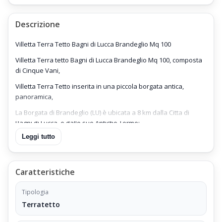
Descrizione
Villetta Terra Tetto Bagni di Lucca Brandeglio Mq 100
Villetta Terra tetto Bagni di Lucca Brandeglio Mq 100, composta
di Cinque Vani,
Villetta Terra Tetto inserita in una piccola borgata antica,
panoramica,
La Borgata di Brandeglio (LU) è ubicata a 8 km dalla Citta di
Bagni di Lucca, e dalle sue Antiche Terme;
Leggi tutto
Villetta Terra Tetto tipica e caratteristica sviluppato su due
piani,
Villetta Terra Tetto composta di:
Caratteristiche
Al Piano Terra:
Tipologia
Ingresso Indipendente
Terratetto
Soggiorno