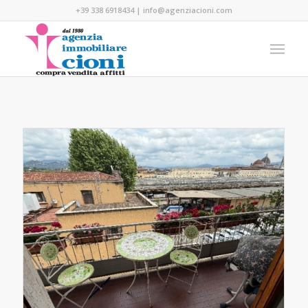
+39 338 6918434
|
info@agenziacioni.com