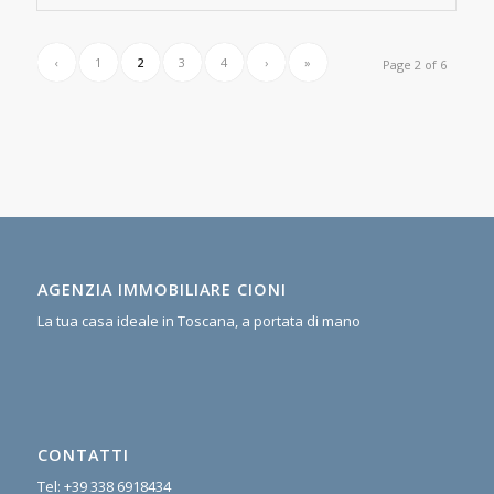
‹
1
2
3
4
›
»
Page 2 of 6
AGENZIA IMMOBILIARE CIONI
La tua casa ideale in Toscana, a portata di mano
CONTATTI
Tel:
+39 338 6918434