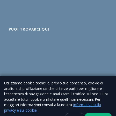
PUOI TROVARCI QUI
Utilizziamo cookie tecnici e, previo tuo consenso, cookie di
analisi e di profilazione (anche di terze parti) per migliorare
l'esperienza di navigazione e analizzare il traffico sul sito. Puoi
accettare tutti i cookie o rifiutare quelli non necessari. Per
maggiori informazioni consulta la nostra
Informativa sulla
© 2026 Agenzia Immobiliare Cioni – P. IVA 02225630462 |
Privacy Policy
privacy e sui cookie
.
| Sito realizzato da
Piramedia
Contatti
+39 338 6918434
WhatsApp
Canale Telegra