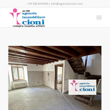
+39 338 6918434
|
info@agenziacioni.com