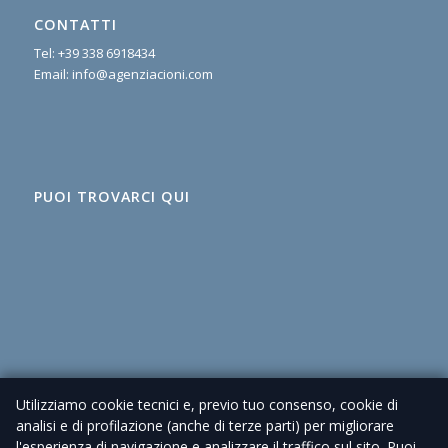
CONTATTI
Tel:
+39 338 6918434
Email:
info@agenziacioni.com
PUOI TROVARCI QUI
Utilizziamo cookie tecnici e, previo tuo consenso, cookie di
analisi e di profilazione (anche di terze parti) per migliorare
l'esperienza di navigazione e analizzare il traffico sul sito. Puoi