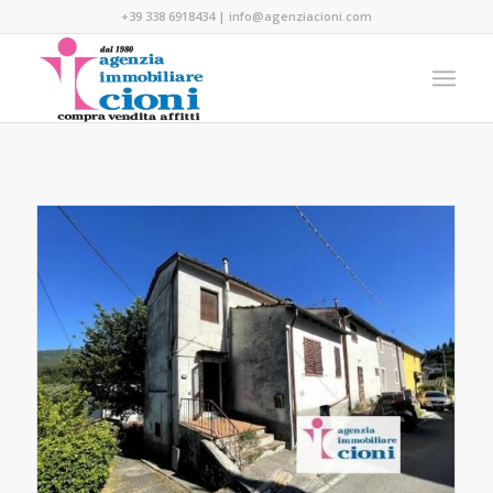
+39 338 6918434
|
info@agenziacioni.com