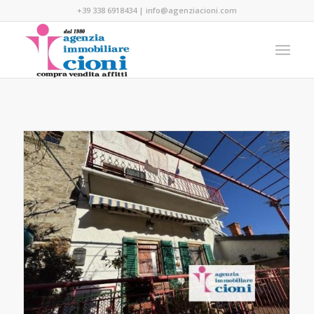
+39 338 6918434
|
info@agenziacioni.com