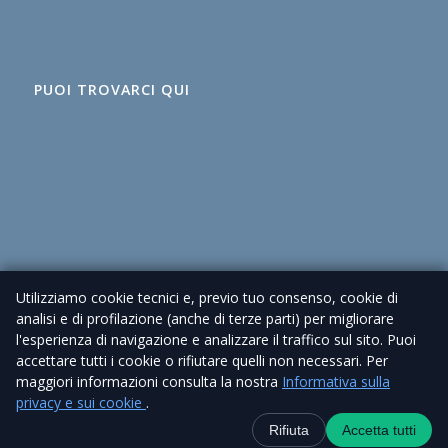
PUOI TROVARCI QUI
Utilizziamo cookie tecnici e, previo tuo consenso, cookie di
analisi e di profilazione (anche di terze parti) per migliorare
l'esperienza di navigazione e analizzare il traffico sul sito. Puoi
accettare tutti i cookie o rifiutare quelli non necessari. Per
maggiori informazioni consulta la nostra
Informativa sulla
© 2026 Agenzia Immobiliare Cioni – P. IVA 02225630462 |
Privacy Policy
privacy e sui cookie
.
| Sito realizzato da
Piramedia
Contatti
+39 338 6918434
WhatsApp
Canale Telegra
Rifiuta
Accetta tutti