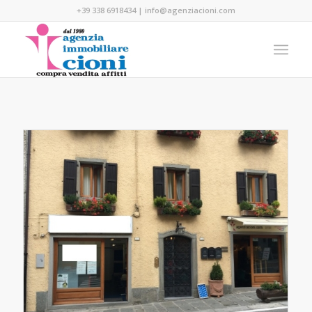
+39 338 6918434
|
info@agenziacioni.com