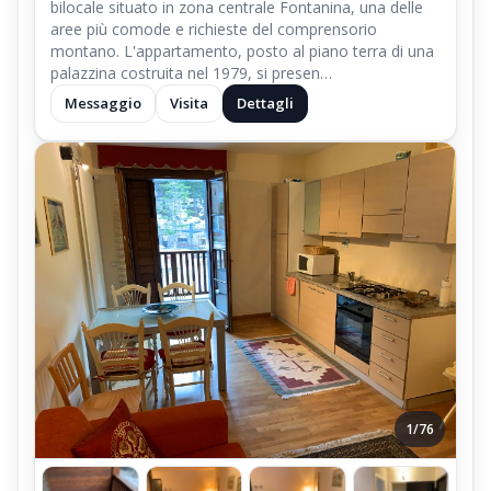
bilocale situato in zona centrale Fontanina, una delle
aree più comode e richieste del comprensorio
montano. L'appartamento, posto al piano terra di una
palazzina costruita nel 1979, si presen…
Messaggio
Visita
Dettagli
1/76