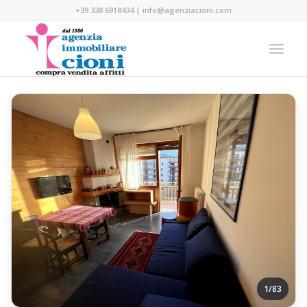
+39 338 6918434
|
info@agenziacioni.com
1/83