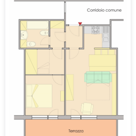
Acquedotto
Le spese delle Pulizie Finali e Sanificazione,
vengono quantificate per un Importo a Forfait di Euro 80.
Posizione dell'Appartamento Affitto Bilocale Le-Motte
L'Appartamento Affitto Bilocale Abetone Le-Motte Sei posti letto,
è ubicato a 150 metri dalle piste da sci di
Abetone
,
ed il Primo Impianto di Risalita raggiungibile con pochi passi a
piedi,
è quello della Seggiovia Quadriposto della Pista da Sci La Riva.
Via delle Motte, è una Zona ubicata a ridosso e molto vicino al
Centro del Paese di Abetone,
dove si trova l'Appartamento Affitto Bilocale Abetone Le-Motte
Sei posti letto,