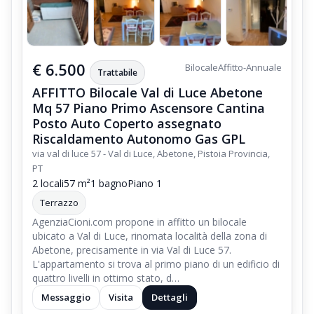
€ 6.500
Bilocale
Affitto-Annuale
Trattabile
AFFITTO Bilocale Val di Luce Abetone
Mq 57 Piano Primo Ascensore Cantina
Posto Auto Coperto assegnato
Riscaldamento Autonomo Gas GPL
via val di luce 57 - Val di Luce, Abetone, Pistoia Provincia,
PT
2 locali
57 m²
1 bagno
Piano 1
Terrazzo
AgenziaCioni.com propone in affitto un bilocale
ubicato a Val di Luce, rinomata località della zona di
Abetone, precisamente in via Val di Luce 57.
L'appartamento si trova al primo piano di un edificio di
quattro livelli in ottimo stato, d…
Messaggio
Visita
Dettagli