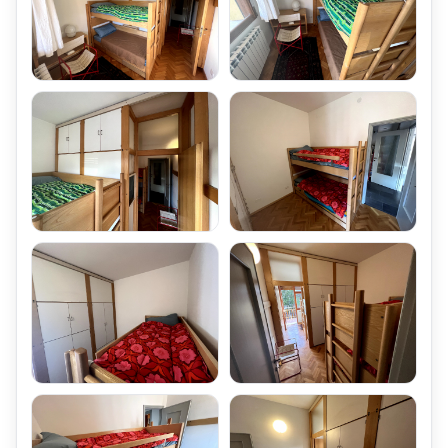
Al Piano Terra l'Appartamento Bilocale è dotato di un Garage,
accessibile dalla rampa laterale al Condominio,
con basculante automatico con telecomando.
Il garage è chiuso con rotolante motorizzato con telecomando e
comando a chiave.
Oltremodo, di fronte al Condominio,
si trova un Ampio Parcheggio Comunale,
sempre spalato e pulito dal Comune di Abetone,
all'interno del Quale si può trovare comodamente un ulteriore
Posto Auto.