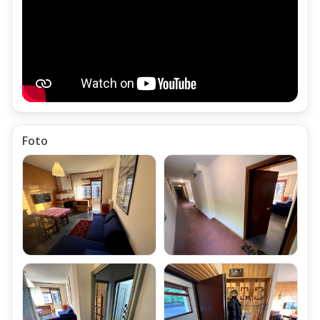
Cucinotto con angolo cottura completamente attrezzato,
con elettrodomestici nuovi, tra i quali il piano cottura a
Induzione
Ampio Disimpegno Zona Notte,
arredato con armadio a Due ante
Camera divisa in Due parti,
Foto
entrambe arredate con Letto a Castello
Bagno ristrutturato a nuovo,
con pavimentazione e rivestimenti realizzate con ceramiche di
prima scelta,
attrezzato con Doccia e Sanitari di Nuova installazione
Locali Accessori del Bilocale Le-Motte
Al Piano Sottotetto del Condominio,
al quale si accede tramite scale condominiali,