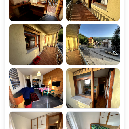
Il Conteggio dei consumi,
viene elaborato dall'Amministratore di condominio,
e Viene quantificato il consumo,
leggendo il valore inziale e finale della valvola Conta-scatti.
La Produzione di Acqua Calda Sanitaria viene garantita,
tramite Un Boiler Elettrico della Capacità di 100 Litri,
installato all'interno dell'Appartamento.
Area di Parcheggio dell'Appartamento Bilocale Le-Motte
L'Appartamento Affitto Bilocale Abetone Le-Motte Sei Posti
Letto,
è dotato di Posto Auto Esterno Assegnato,
ubicato all'interno di un ampia area di parcheggio, realizzata di
fianco al Condominio,
con posti Auto segnati a Spina di Pesce sull'Asfalto.