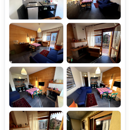
della Superficie di Mq 5, chiuse con Porte,
una delle quali di proprietà dell'Appartamento Bilocale Abetone
Le-Motte
Impianto di Riscaldamento dell'Appartamento Bilocale Le-Motte
Il Condominio di cui fa parte l'Appartamento Affitto Bilocale
Abetone Le-Motte Sei posti letto,,
è dotato di Impianto di Riscaldamento Centralizzato,
realizzato con Una Caldaia alimentata a Gasolio.
La Temperatura Interna dell'appartamento Bilocale,
viene regolata tramite il proprio termostato ambiente,
programmabile.
I Consumi del Riscaldamento,
vengono conteggiati tramite la Apposita Valvola Conta-Scatti
(Conta-ore),
pilotata dal Termostato ambiente dell'Appartamento Bilocale;