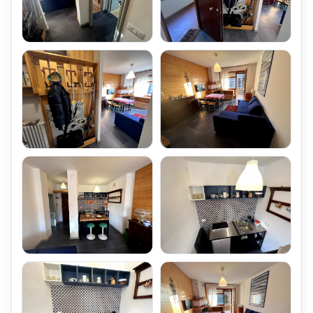
si trovano dei locali ad uso Ripostiglio di proprietà,
peraltro utilizzabili come Cantine.
Allo stesso Piano Sotto-Tetto, si trovano dei bagni a comune,
oltremodo attrezzati con doccia.
Questi Locali ad uso ripostiglio hanno una Superficie di Mq 12,
ricavati dal Sottotetto del Piano delle soffitte,
attrezzati con Finestre a Bocca di Lupo.
L'Appartamento Affitto Bilocale Abetone Le-Motte Sei posti letto,
è dotato di uno di un Ripostiglio di Mq 12,
utilizzabile come Locale Lavanderia,
al cui interno sono presenti gli attacchi di Acqua Fredda, Calda e
Scarico,
per l'installazione di un pozzetto
e la predisposizione per l'installazione di una lavatrice.
Al Piano Terra del Codominio, si trovano le Cantine,