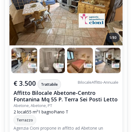
1/80
€ 3.500
Bilocale
Affitto-Annuale
Trattabile
Affitto Bilocale Abetone-Centro
Fontanina Mq 55 P. Terra Sei Posti Letto
Abetone, Abetone, PT
2 locali
55 m²
1 bagno
Piano T
Terrazzo
Agenzia Cioni propone in affitto ad Abetone un