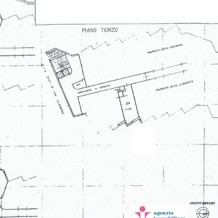
,
cale,