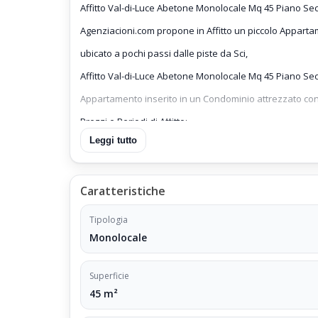
Affitto Val-di-Luce Abetone Monolocale Mq 45 Piano Sec
Agenziacioni.com propone in Affitto un piccolo Appartame
ubicato a pochi passi dalle piste da Sci,
Affitto Val-di-Luce Abetone Monolocale Mq 45 Piano Se
Appartamento inserito in un Condominio attrezzato co
Prezzi e Periodi di Affitto:
Leggi tutto
Prezzo di Affitto Euro 3.900 (Periodo Stagione Invernale
nel prezzo di Locazione sono compresi i consumi di Ri
Caratteristiche
sono escluse le spese di Energia Elettrica.
Prezzo di Affitto Euro 4.900 (Periodo Annuale)
Tipologia
nel prezzo di Locazione sono compresi i Consumi di Ri
Monolocale
sono esclusi i consumi di Energia Elettrica.
Superficie
info Web Vendita:
45 m²
Appartamento Monolocale Val-di-Luce Abetone Mq 45 Pi