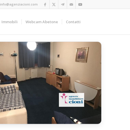
info@agenziacioni.com
Immobili
Webcam Abetone
Contatti