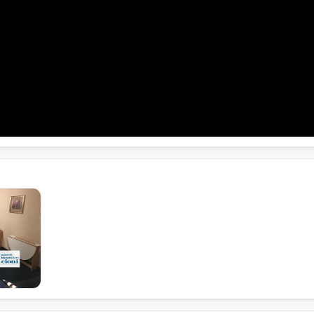
,
dominiale.
ta,
nstallato nel Bagno,
 Condominiale.
Luce
o comune
ati,
deria di uso comune,
g.