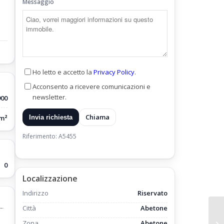
Messaggio
Ho letto e accetto la
Privacy Policy
.
Acconsento a ricevere comunicazioni e
newsletter.
900
Chiama
/m²
Invia richiesta
Riferimento: A5455
0
Localizzazione
Indirizzo
Riservato
Città
Abetone
Zona
Abetone