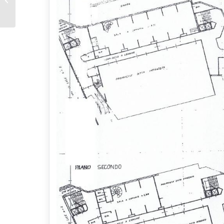
Cutigliano Mq 200 Sei
utilizzabile anche per Riunioni
Locali Quattro
Il Condominio è dotato di un servizio di Semi Portierato
Camere...
Sviluppo Interno del Monolocale Val-di-Luce
L'Appartamento Monolocale Val-di-Luce Abetone Mq 45
è composto da:
Accesso al Secondo Piano ed all'Appartamento Monolo
tramite corridoio a Comune ed Ascensore
Ingresso nel Disimpegno
Disimpegno con Angolo Cottura,
attrezzato con Piano di Cottura
(con piastre elettriche, Lavello e Frigorifero)
Sul lato destro del Disimpegno,
si trova il Bagno, attrezzato con Doccia
Sala arredata con Tre Divani Letto Matrimoniali,