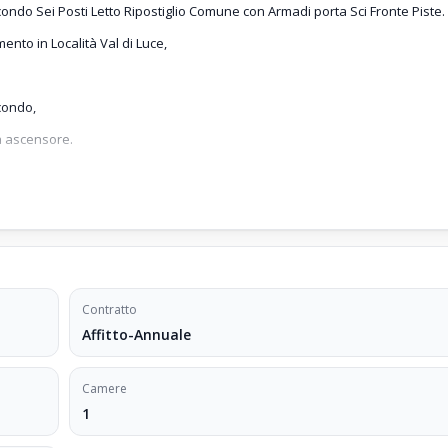
ondo Sei Posti Letto Ripostiglio Comune con Armadi porta Sci Fronte Piste.
nto in Località Val di Luce,
condo,
n ascensore.
 Dicembre - Aprile)
scaldamento,
Contratto
scaldamento,
Affitto-Annuale
Camere
1
ano Secondo Ascensore Ripostiglio Armadietto Sci