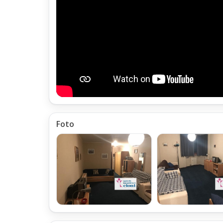
installate sui singoli Radiatori;
Sono presenti inoltre, dei Termo-convettori Elettrici,
per scaldare velocemente L'Appartamento Monolocale
durante i periodi nei quali non è Accesa la Caldaia Con
La Produzione dell'Acqua Calda Sanitaria è Centralizza
e viene garantita tramite un Boiler Elettrico da 80 Litri, i
durante i periodi nei quali non viene accesa la caldaia
Locali Accessori dell'Appartamento Monolocale Val-di-
Foto
Al Piano Seminterrato del Condominio,
è presente un Locale Cantina, ad uso ripostiglio, di us
Il Ripostiglio è attrezzato con armadietti portasci assegn
chiusi;
All'interno del Condominio, è presente un locale Lavan
attrezzato con Lavatrice e Macchina Asciugante da 15 K