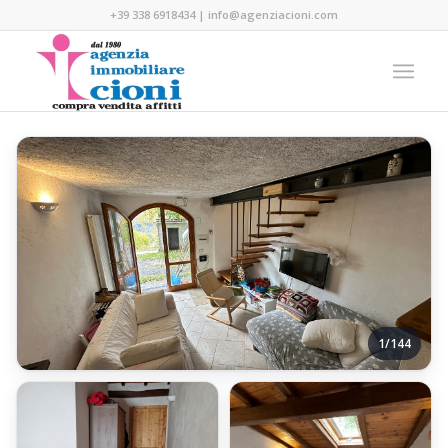
+39 338 6918434
|
info@agenziacioni.com
1/144