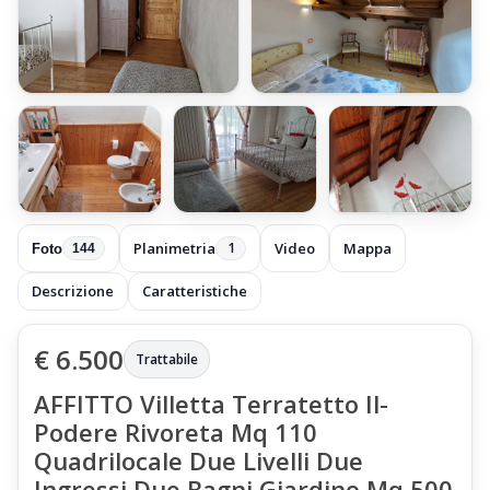
+138 foto
Planimetria
Video
Mappa
1
Foto
144
Descrizione
Caratteristiche
€ 6.500
Trattabile
AFFITTO Villetta Terratetto Il-
Podere Rivoreta Mq 110
Quadrilocale Due Livelli Due
Ingressi Due Bagni Giardino Mq 500