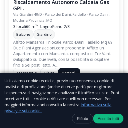
Riscaldamento Autonomo Caldaia Gas
GPL.
Via Giardini 49/D - Parco dei Daini, Faidello - Parco Daini,
Modena Provincia, MO
3 locali
60 m²
1 bagno
Piano 2/3
Balcone
Giardino
Affitto Mansarda Trilocale Parco-Daini Faidello Mq 69
Due Piani Agenziacioni.com propone in Affitto un
Appartamento con Mansarda, composto di Tre Vani,
sviluppato su Due livelli, con la possibilità di ospitare
fino a Sei posti letto, A…
Messaggio
Visita
Dettagli
Utilizziamo cookie tecnici e, previo tuo consenso, cookie di
analisi e di profilazione (anche di terze parti) per migliorare
l'esperienza di navigazione e analizzare il traffico sul sito. Puoi
accettare tutti i cookie o rifiutare quelli non necessari. Per
maggiori informazioni consulta la nostra
Informativa sulla
privacy e sui cookie
.
Contatti
+39 338 6918434
WhatsApp
Canale Telegra
Rifiuta
Accetta tutti