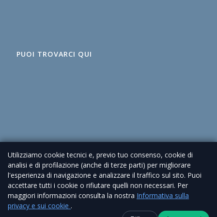
PUOI TROVARCI QUI
Utilizziamo cookie tecnici e, previo tuo consenso, cookie di
analisi e di profilazione (anche di terze parti) per migliorare
l'esperienza di navigazione e analizzare il traffico sul sito. Puoi
accettare tutti i cookie o rifiutare quelli non necessari. Per
maggiori informazioni consulta la nostra
Informativa sulla
© 2026 Agenzia Immobiliare Cioni – P. IVA 02225630462 |
Privacy Policy
privacy e sui cookie
.
| Sito realizzato da
Piramedia
Contatti
+39 338 6918434
WhatsApp
Canale Telegra