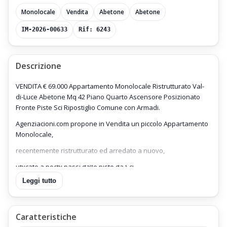
Monolocale
Vendita
Abetone
Abetone
IM-2026-00633
Rif: 6243
Descrizione
VENDITA € 69.000 Appartamento Monolocale Ristrutturato Val-
di-Luce Abetone Mq 42 Piano Quarto Ascensore Posizionato
Fronte Piste Sci Ripostiglio Comune con Armadi.
Agenziacioni.com propone in Vendita un piccolo Appartamento
Monolocale,
recentemente ristrutturato ed arredato a nuovo,
ubicato a pochi passi dalle piste da Sci,
Leggi tutto
Monolocale Ristrutturato Val-di-Luce Abetone Mq 42 Piano
Quarto Ascensore,
Appartamento Monolocale inserito in un Condominio attrezzato
Caratteristiche
con ascensore.