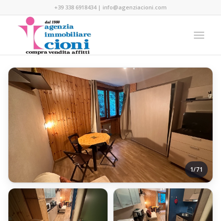
+39 338 6918434
|
info@agenziacioni.com
1/71