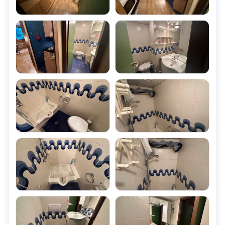
è presente un Locale Cantina, corredato di Armadi Ripostiglio,
di uso comune
Il Ripostiglio è attrezzato con armadietti portasci assegnati,
chiusi con le relative porte in Ferro;
All'interno del Condominio è presente un Piccolo Locale
Lavanderia di uso comune,
attrezzato con Lavatrice e Macchina Asciugante da 15 Kg.
Nel Locale Lavanderia si trova anche un Bagno, attrezzato con
Doccia.