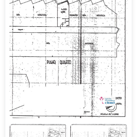
Accesso al Piano Quarto ed all'Appartamento Monolocale,
tramite Scale ed Ascensore
Ingresso nel Disimpegno
Disimpegno con Angolo Cottura,
attrezzato con Piano di Cottura
(con piastre elettriche, Lavello e Frigorifero)
Sul lato Destro del Disimpegno,
si trova il Bagno, attrezzato con Doccia
Sala arredata con Divano Letto Matrimoniale
All'interno della Sala è installato un Mobile con un Letto
Matrimoniale a Ribalta
Zona Pranzo ricavata nella Sala,
arredata con tavolo allungabile,
con Sei Sedie Ripiegabili