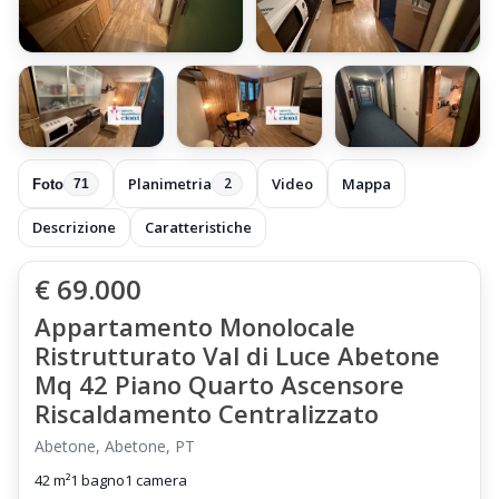
+65 foto
Planimetria
Video
Mappa
2
Foto
71
Descrizione
Caratteristiche
€ 69.000
Appartamento Monolocale
Ristrutturato Val di Luce Abetone
Mq 42 Piano Quarto Ascensore
Riscaldamento Centralizzato
Abetone, Abetone, PT
42 m²
1 bagno
1 camera