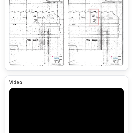
La Sala dell'Appartamento Monolocale è illuminata da una
Grande Finestra,
affacciata sul Bosco che contorna il fabbricato
Posti Letto dell'Appartamento Monolocale
L'Appartamento Monolocale è arredato in modo da poter
ospitare fino a Quattro Posti Letto.
L'Appartamento Monolocale viene venduto completamente
arredato ed attrezzato,
come dalle Foto e Video Pubblicati in questi articolo.
Gestione Spese di Condominio
Video
Le Spese Annue di Gestione del Condominio,
che comprendono anche i consumi dell'Impianto di
Riscaldamento Centralizzato,
per l'Appartamento Monolocale,
ammontano a Euro 900.
Impianto di Riscaldamento del Monolocale