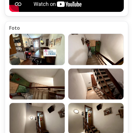
Climatizzazione della Mansarda Trilocale Dogana-Nuova
Fiumalbo
L'Appartamento Mansarda Trilocale Mq 75 Dogana-Nuova
Fiumalbo Via Giardini,
Foto
è dotata di Impianto di Riscaldamento Indipendente,
grazie a Tre Distinte Sorgenti di Calore:
Piastre Elettriche Radianti installate nelle Due Camere, ed una
nel Bagno
Una Stufa alimentata con Pellet, installata nel corridoio di
ingresso
Una Seconda Stufa alimentata a Legna, installata anch'essa
nel corridoio di ingresso
Il Caminetto installato nella Sala integra il tutto
La produzione della Acqua Calda Sanitaria all'interno della
Mansarda Trilocale,
viene effettuata tramite un Boiler Elettrico della Capacità di 80
Litri,