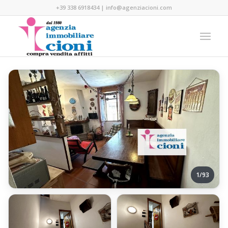
+39 338 6918434
|
info@agenziacioni.com
1/93