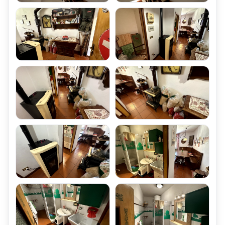
installato all'interno del Bagno.
Gestione Spese Comuni della Mansarda Trilocale
Le Spese di Condominio Annue, sono molto contenute,
dell'Appartamento Mansarda Trilocale,
e sono quantificate in Euro 200 Annuali, le quali comprendono:
Illuminazione scale interne
Pulizia Scale
Manutenzione Generale
Antenna TV
Parcheggio e Locali Accessori della Mansarda Trilocale
La Mansarda Trilocale Mq 75 Dogana-Nuova Fiumalbo Via
Giardini,
è corredata di un locale Cantina ad uso ripostiglio di Mq 5, di
Proprietà,