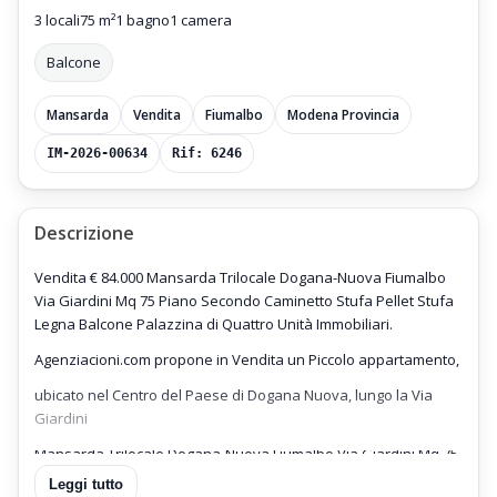
3 locali
75 m²
1 bagno
1 camera
Balcone
Mansarda
Vendita
Fiumalbo
Modena Provincia
IM-2026-00634
Rif: 6246
Descrizione
Vendita € 84.000 Mansarda Trilocale Dogana-Nuova Fiumalbo
Via Giardini Mq 75 Piano Secondo Caminetto Stufa Pellet Stufa
Legna Balcone Palazzina di Quattro Unità Immobiliari.
Agenziacioni.com propone in Vendita un Piccolo appartamento,
ubicato nel Centro del Paese di Dogana Nuova, lungo la Via
Giardini
Mansarda Trilocale Dogana-Nuova Fiumalbo Via Giardini Mq 75
Piano Secondo,
Leggi tutto