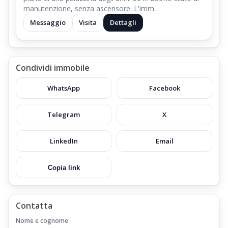
dal quale si accede tramite Vialetto in Ghiaia che conduce al
manutenzione, senza ascensore. L'imm…
Giardino Condominiale;
Messaggio
Visita
Dettagli
Dal Vialetto si accede ai Due ingressi Condominiali degli
appartamenti,
ubicati sia al piano terra, sia al primo piano;
Condividi immobile
Il Giardino condominiale si sviluppa sui tre lati del Fabbricato;
WhatsApp
Facebook
Telegram
X
LinkedIn
Email
Copia link
Contatta
Nome e cognome