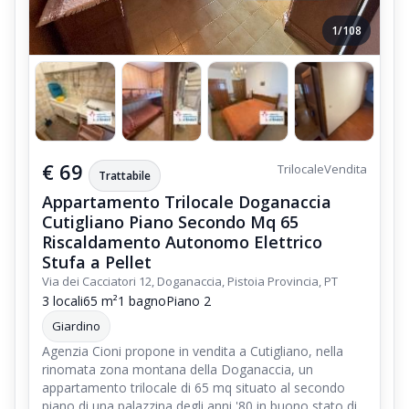
è stata completamente arredata e realizzata in stile;
Il Trilocale viene venduto attrezzato ed arredato,
1/108
come da Foto e Video pubblicati in questo articolo;
Impianto di Riscaldamento dell'Appartamento Trilocale
L'Appartamento Trilocale Doganaccia Cutigliano Mq 65 Piano
Primo,
€ 69
è dotato di impianto di Riscaldamento e Produzione di Acqua
Trilocale
Vendita
Trattabile
Calda Sanitaria Indipendente,
Appartamento Trilocale Doganaccia
realizzato con una Radiatori Elettrici (Piastre Radianti -
Cutigliano Piano Secondo Mq 65
Termoconvettori),
Riscaldamento Autonomo Elettrico
Stufa a Pellet
ed un Boiler Elettrico della Capacità di 80 Litri, installato
Via dei Cacciatori 12, Doganaccia, Pistoia Provincia, PT
all'interno del Bagno.
3 locali
65 m²
1 bagno
Piano 2
Aree Comuni Verdi e Parcheggio dell'Appartamento Trilocale
Giardino
La Palazzina Condominiale e L'Appartamento Trilocale
Agenzia Cioni propone in vendita a Cutigliano, nella
Doganaccia Cutigliano Mq 65 Piano Primo,
rinomata zona montana della Doganaccia, un
appartamento trilocale di 65 mq situato al secondo
sono dotati di un ampio parcheggio scoperto,
piano di una palazzina degli anni '80 in buono stato di