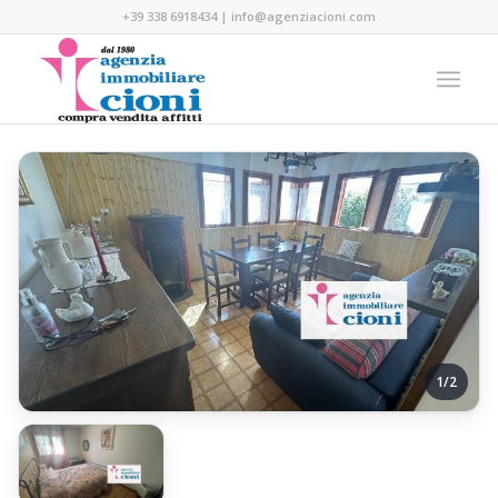
+39 338 6918434
|
info@agenziacioni.com
1/2