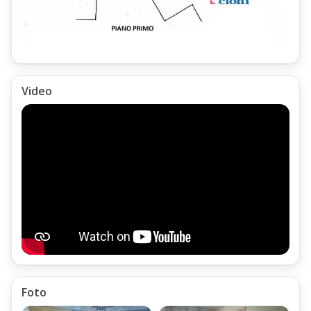
Abetone
è ubicata a circa 10 Km dal paese di
Cutigliano
;
Video
L'Appartamento Trilocale Doganaccia Mq 65 Piano Primo,
e le Piste da sci della
Doganaccia2000
,
sono facilmente raggiungibili tramite la Strada Provinciale n° 37,
la quale collega il paese di Cutigliano, transitando dalla località
il Melo;
Peraltro all'interno della Località Il Melo di Cutigliano,
si trovano alcuni servizi essenziali,
Foto
tra i quali un Alimentari con Edicola,