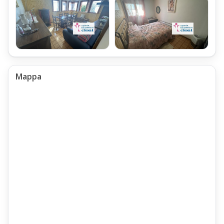
ed un Ristorante Pizzeria.
Caratteristiche Generali dell'Appartamento Trilocale
Doganaccia
L'Appartamento Trilocale Doganaccia Mq 65,
è sviluppato al Primo Piano,
Mappa
con accesso dai Due Ingressi Condominiali, che sfociano nel
Giardino e nel Viale a Comune,
entrambi collegati tra loro, posti al Piano Terra.
Sviluppo Interno dell'Appartamento Trilocale Doganaccia
L'Appartamento Trilocale Doganaccia Mq 65 Piano Primo,
è composto da:
Al Piano Primo:
Accesso da Due Ingressi Condominiali,
Uno dei quali è ubicato al Primo Piano
Pianerottolo a Comune