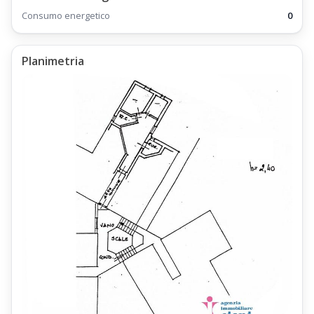
periodo stagionale,
Consumo energetico
0
gli appartamenti presenti all'interno della Frazione di Montagna
della Doganaccia,
Planimetria
tra i quali l'Appartamento Trilocale Doganaccia Cutigliano Mq 65
Piano Primo;
Dalla Località di
Cutigliano
,
tramite i mezzi di trasporto pubblico della Compagnia
Autolinee Toscane
,
è possibile raggiungere la località e le Piste da Sci di
Abetone
;
La Località di