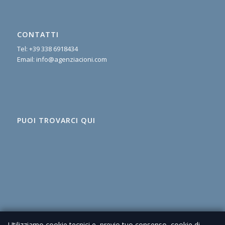
CONTATTI
Tel:
+39 338 6918434
Email:
info@agenziacioni.com
PUOI TROVARCI QUI
Utilizziamo cookie tecnici e, previo tuo consenso, cookie di