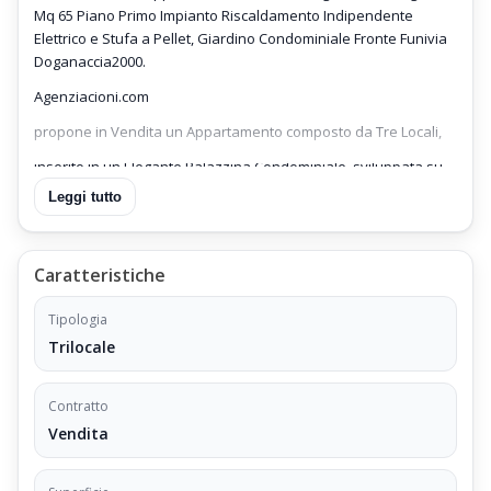
Mq 65 Piano Primo Impianto Riscaldamento Indipendente
Elettrico e Stufa a Pellet, Giardino Condominiale Fronte Funivia
Doganaccia2000.
Agenziacioni.com
propone in Vendita un Appartamento composto da Tre Locali,
inserito in un Elegante Palazzina Condominiale, sviluppata su
Quattro Piani,
Leggi tutto
ubicato di fronte alle Piste da sci ed a pochi passi dalla Funivia
della
Caratteristiche
Doganaccia2000
,
Tipologia
Trilocale
Funivia che collega la località di Cutigliano,
la Palazzina è contornata da un Giardino sviluppato su Tre Lati
Contratto
del Fabbricato,
Vendita
Appartamento Trilocale Doganaccia Cutigliano Mq 65 Piano
Primo Impianto Riscaldamento Indipendente Elettrico e Stufa a