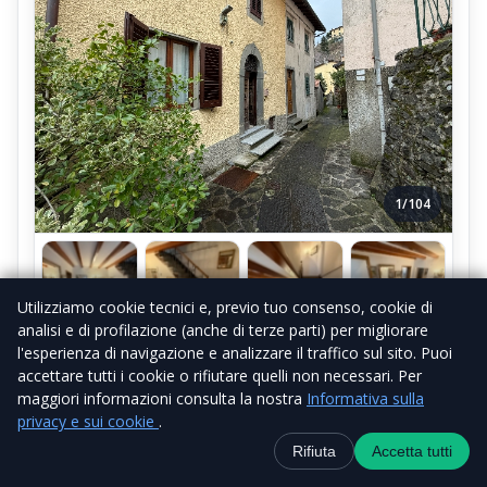
1/104
Utilizziamo cookie tecnici e, previo tuo consenso, cookie di
analisi e di profilazione (anche di terze parti) per migliorare
l'esperienza di navigazione e analizzare il traffico sul sito. Puoi
€ 149.000
Terratetto
Vendita
accettare tutti i cookie o rifiutare quelli non necessari. Per
Trattabile
maggiori informazioni consulta la nostra
Informativa sulla
Villetta TerraTetto Cutigliano Centro
privacy e sui cookie
.
Mq 122 Sette Vani Due Livelli Tre
Contatti
+39 338 6918434
WhatsApp
Canale Telegra
Rifiuta
Accetta tutti
Camere
Via degli Orti 7, Cutigliano, Cutigliano - Via degli Orti, PT