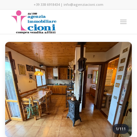
+39 338 6918434
|
info@agenziacioni.com
1/111