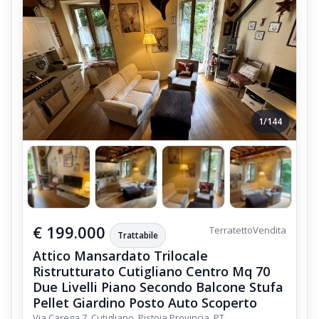
1/144
€ 199.000
Terratetto
Vendita
Trattabile
Attico Mansardato Trilocale
Ristrutturato Cutigliano Centro Mq 70
Due Livelli Piano Secondo Balcone Stufa
Pellet Giardino Posto Auto Scoperto
Via Carega 7, Cutigliano, Pistoia Provincia, PT