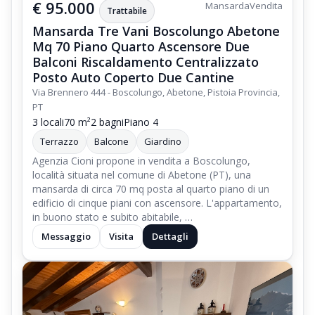
€ 95.000
Mansarda
Vendita
Trattabile
Mansarda Tre Vani Boscolungo Abetone
Mq 70 Piano Quarto Ascensore Due
Balconi Riscaldamento Centralizzato
Posto Auto Coperto Due Cantine
Via Brennero 444 - Boscolungo, Abetone, Pistoia Provincia,
PT
3 locali
70 m²
2 bagni
Piano 4
Terrazzo
Balcone
Giardino
Agenzia Cioni propone in vendita a Boscolungo,
località situata nel comune di Abetone (PT), una
mansarda di circa 70 mq posta al quarto piano di un
edificio di cinque piani con ascensore. L'appartamento,
in buono stato e subito abitabile, …
Messaggio
Visita
Dettagli