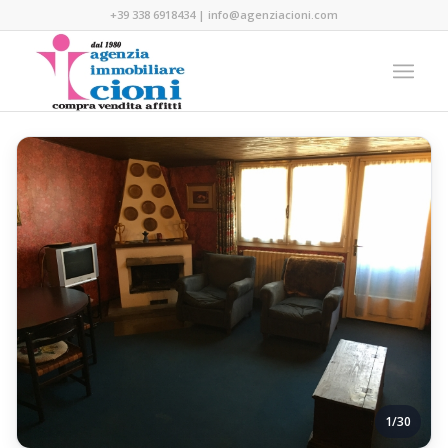
+39 338 6918434
|
info@agenziacioni.com
1/30