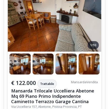
1/93
€ 122.000
Mansarda
Vendita
Trattabile
Mansarda Trilocale Uccelliera Abetone
Mq 69 Piano Primo Indipendente
Caminetto Terrazzo Garage Cantina
Via Uccelliera 157, Abetone, Pistoia Provincia, PT