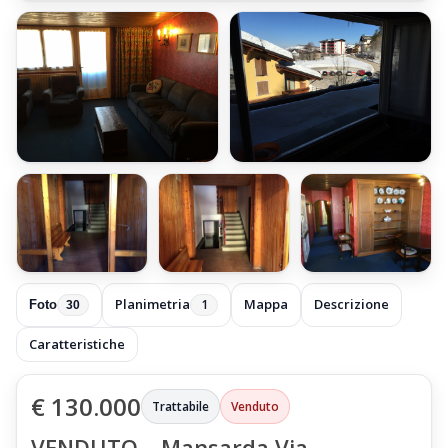
+24 foto
Planimetria
Mappa
Descrizione
1
Foto
30
Caratteristiche
€ 130.000
Trattabile
Venduto
VENDUTO – Mansarda Via