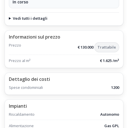
In corso
è corredata di un locale cantina ad uso ripostiglio,
ubicato al piano seminterrato;
Vedi tutti i dettagli
Informazioni sul prezzo
Prezzo
€ 130.000
Trattabile
Prezzo al m²
€ 1.625 /m²
Dettaglio dei costi
Spese condominiali
1200
Impianti
Riscaldamento
Autonomo
Alimentazione
Gas GPL