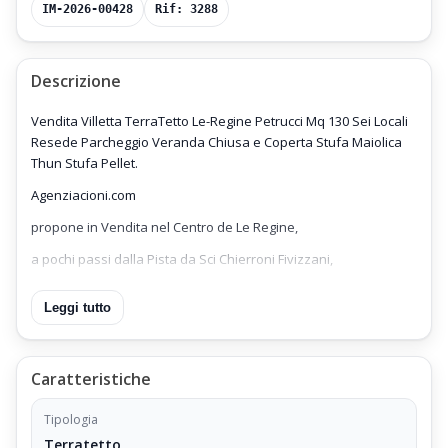
IM-2026-00428
Rif: 3288
Descrizione
Vendita Villetta TerraTetto Le-Regine Petrucci Mq 130 Sei Locali
Resede Parcheggio Veranda Chiusa e Coperta Stufa Maiolica
Thun Stufa Pellet.
Agenziacioni.com
propone in Vendita nel Centro de Le Regine,
a pochi passi dalla Pista da Sci Chierroni Fivizzani,
Villetta TerraTetto Le-Regine Petrucci Mq 130,
Leggi tutto
corredata di Resede ad uso giardino perimetrale di Mq 100,
sviluppato adiacente ai quattro lati della Villetta Terra-Tetto.
Caratteristiche
Prezzo di Vendita Euro 180.000 Trattabile.
Posizione della Villetta TerraTetto Le-Regine
Tipologia
Terratetto