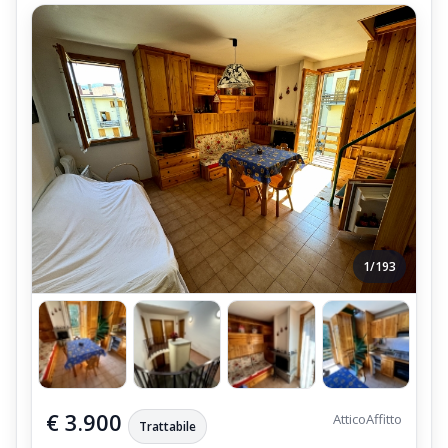
oltremodo riscalda le pareti interne essendo applicata
appoggiata al Muro
Termo-Caminetto installato nella Sala
Stufa Economica a Legna, installata nella Cucina Tinello.
Una Stufa a Pellet, installata al Piano Primo
La Produzione di Acqua Calda Sanitaria viene garantita da un
Boiler Elettrico da 100 Litri.
1/193
€ 3.900
Attico
Affitto
Trattabile