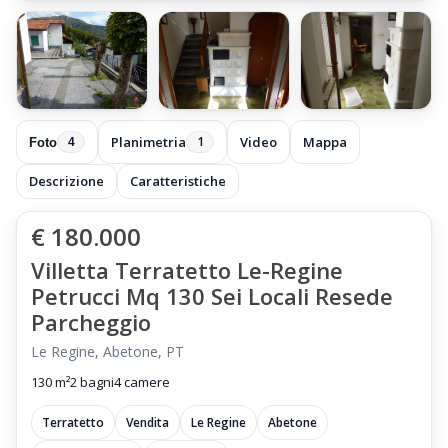
Planimetria
Video
Mappa
1
Foto
4
Descrizione
Caratteristiche
€ 180.000
Villetta Terratetto Le-Regine
Petrucci Mq 130 Sei Locali Resede
Parcheggio
Le Regine, Abetone, PT
130 m²
2 bagni
4 camere
Terratetto
Vendita
Le Regine
Abetone