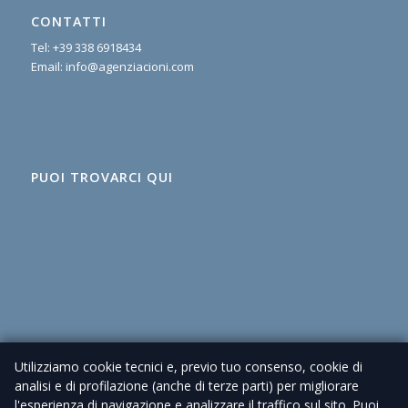
CONTATTI
Tel:
+39 338 6918434
Email:
info@agenziacioni.com
PUOI TROVARCI QUI
Utilizziamo cookie tecnici e, previo tuo consenso, cookie di
analisi e di profilazione (anche di terze parti) per migliorare
l'esperienza di navigazione e analizzare il traffico sul sito. Puoi