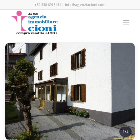
+39 338 6918434
|
info@agenziacioni.com
1/4