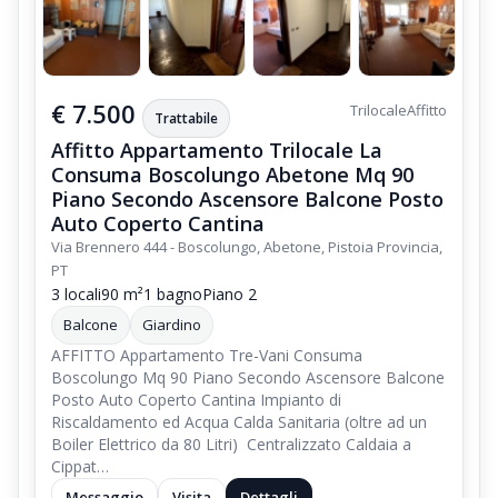
€ 7.500
Trilocale
Affitto
Trattabile
Affitto Appartamento Trilocale La
Consuma Boscolungo Abetone Mq 90
Piano Secondo Ascensore Balcone Posto
Auto Coperto Cantina
Via Brennero 444 - Boscolungo, Abetone, Pistoia Provincia,
PT
3 locali
90 m²
1 bagno
Piano 2
Balcone
Giardino
AFFITTO Appartamento Tre-Vani Consuma
Boscolungo Mq 90 Piano Secondo Ascensore Balcone
Posto Auto Coperto Cantina Impianto di
Riscaldamento ed Acqua Calda Sanitaria (oltre ad un
Boiler Elettrico da 80 Litri) Centralizzato Caldaia a
Cippat…
Messaggio
Visita
Dettagli