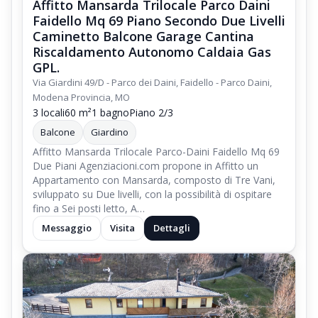
Affitto Mansarda Trilocale Parco Daini
Faidello Mq 69 Piano Secondo Due Livelli
Caminetto Balcone Garage Cantina
Riscaldamento Autonomo Caldaia Gas
GPL.
Via Giardini 49/D - Parco dei Daini, Faidello - Parco Daini,
Modena Provincia, MO
3 locali
60 m²
1 bagno
Piano 2/3
Balcone
Giardino
Affitto Mansarda Trilocale Parco-Daini Faidello Mq 69
Due Piani Agenziacioni.com propone in Affitto un
Appartamento con Mansarda, composto di Tre Vani,
sviluppato su Due livelli, con la possibilità di ospitare
fino a Sei posti letto, A…
Messaggio
Visita
Dettagli