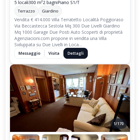
5 locali
300 m²
2 bagni
Piano S1/T
Terrazzo
Giardino
Vendita € 414.000 Villa Terratetto Località Poggioraso
Via Beccastecca Sestola Mq 300 Due Livelli Giardino
Mq 1000 Garage Due Posti Auto Scoperti di proprietà
Agenziacioni.com propone in vendita una Villa
Sviluppata su Due Livelli in Loca…
Messaggio
Visita
Dettagli
1/170