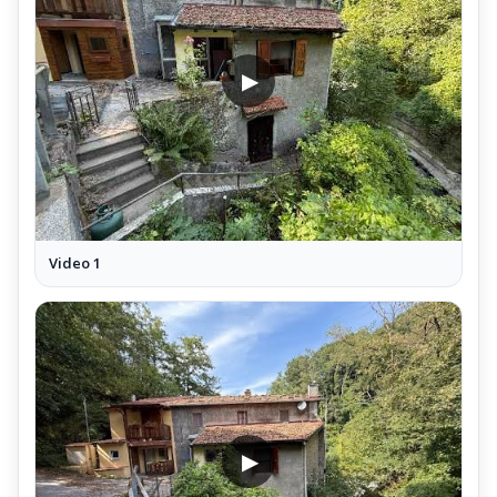
▶
Video 1
▶