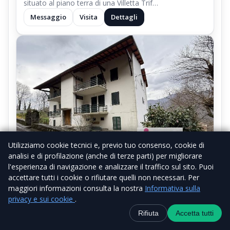
situato al piano terra di una Villetta Trif…
Messaggio
Visita
Dettagli
Utilizziamo cookie tecnici e, previo tuo consenso, cookie di
analisi e di profilazione (anche di terze parti) per migliorare
l'esperienza di navigazione e analizzare il traffico sul sito. Puoi
1/113
accettare tutti i cookie o rifiutare quelli non necessari. Per
maggiori informazioni consulta la nostra
Informativa sulla
privacy e sui cookie
.
Contatti
+39 338 6918434
WhatsApp
Canale Telegra
Rifiuta
Accetta tutti