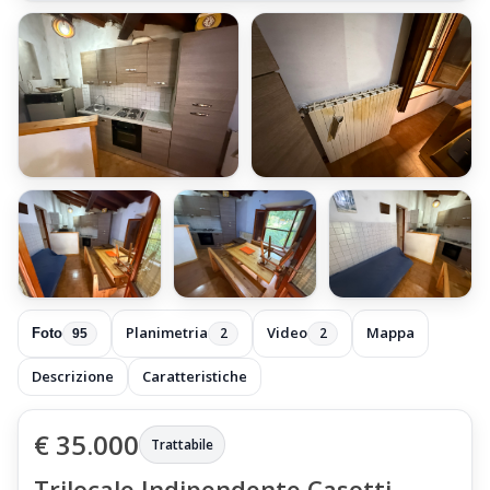
+89 foto
Planimetria
Video
Mappa
2
2
Foto
95
Descrizione
Caratteristiche
€ 35.000
Trattabile
Trilocale Indipendente Casotti