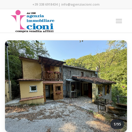
+39 338 6918434
|
info@agenziacioni.com
1/95