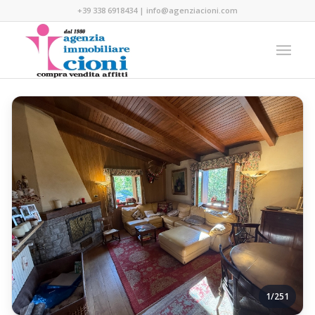
+39 338 6918434
|
info@agenziacioni.com
1/251