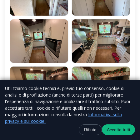
Utilizziamo cookie tecnici e, previo tuo consenso, cookie di
analisi e di profilazione (anche di terze parti) per migliorare
l'esperienza di navigazione e analizzare il traffico sul sito. Puoi
accettare tutti i cookie o rifiutare quelli non necessari. Per
maggiori informazioni consulta la nostra
Informativa sulla
privacy e sui cookie
.
Contatti
+39 338 6918434
WhatsApp
Canale Telegra
Rifiuta
Accetta tutti