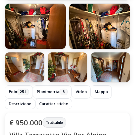
+245 foto
Planimetria
Video
Mappa
8
Foto
251
Descrizione
Caratteristiche
€ 950.000
Trattabile
Villa Terratetto Via Bar Alpino