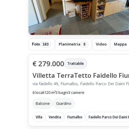
Planimetria
Video
Mappa
8
Foto
183
€ 279.000
Trattabile
Villetta TerraTetto Faidello F
via faidello 49, Fiumalbo, Faidello Parco Dei Daini
6 locali
120 m²
3 bagni
3 camere
Balcone
Giardino
Villa
Vendita
Fiumalbo
Faidello Parco Dei Daini