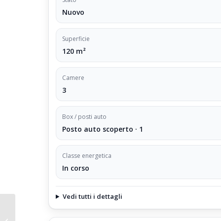
Questa soluzione rappresenta un’ottima opportunità per
e confortevoli nel cuore dell’Emilia Romagna. Per maggio
Nuovo
disposizione.
Superficie
120 m²
Camere
3
Box / posti auto
Posto auto scoperto · 1
Classe energetica
In corso
Vedi tutti i dettagli
Affitto Appartamento
Monolocale Val di Luce