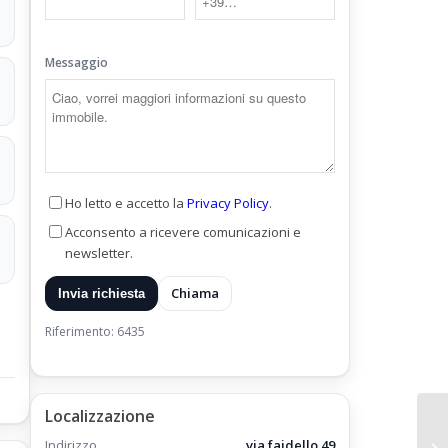
i
Messaggio
Ho letto e accetto la
Privacy Policy
.
Acconsento a ricevere comunicazioni e
newsletter.
Chiama
Invia richiesta
Riferimento: 6435
Localizzazione
Indirizzo
via faidello 49