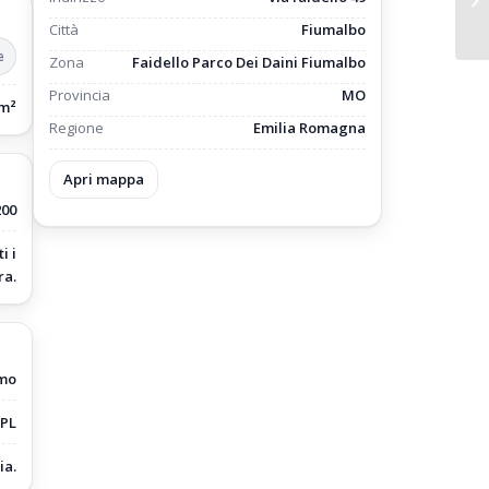
Città
Fiumalbo
e
Zona
Faidello Parco Dei Daini Fiumalbo
Provincia
MO
/m²
Regione
Emilia Romagna
Apri mappa
200
i i
ra.
mo
PL
ia.