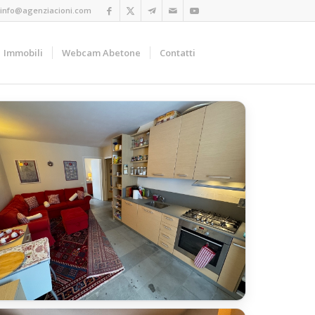
info@agenziacioni.com
Immobili
Webcam Abetone
Contatti