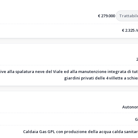
€ 279.000
Trattabil
€ 2.325 
ive alla spalatura neve del Viale ed alla manutenzione integrata di tutt
giardini privati delle 4 villette a schie
Autono
G
Caldaia Gas GPL con produzione della acqua calda sanitar