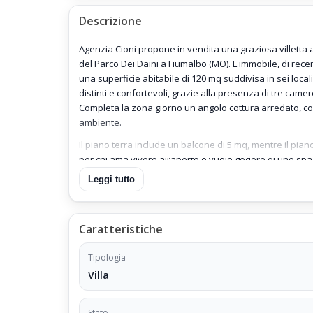
Descrizione
Agenzia Cioni propone in vendita una graziosa villetta a 
del Parco Dei Daini a Fiumalbo (MO). L'immobile, di recen
una superficie abitabile di 120 mq suddivisa in sei loca
distinti e confortevoli, grazie alla presenza di tre camere
Completa la zona giorno un angolo cottura arredato, co
ambiente.
Il piano terra include un balcone di 5 mq, mentre il pian
per chi ama vivere all’aperto e vuole godere di uno spa
inserito nella proprietà, che incrementa ulteriormente la
Leggi tutto
Il riscaldamento è autonomo, alimentato a GPL tramite 
un sistema efficiente e indipendente. Gli infissi sono rea
punto di vista termico che acustico. Le spese condomin
Caratteristiche
servizi di manutenzione del verde e spalatura della neve 
Tipologia
Costruita nel 1989, la villetta è libera e senza barriere 
Villa
è strategica, all’interno di una zona residenziale silenzi
economica è di 279.000 euro, prezzo trattabile.
Stato