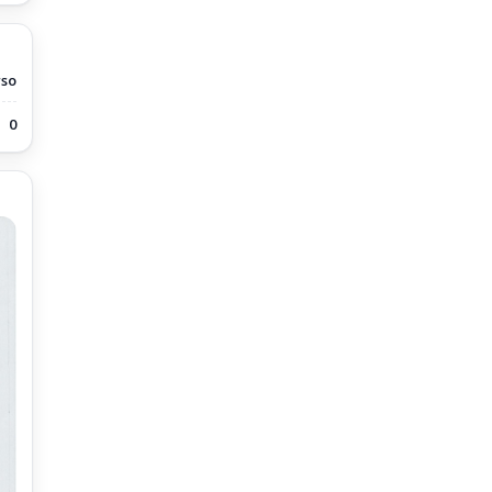
rso
0