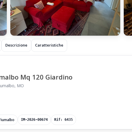
+1
Descrizione
Caratteristiche
iumalbo Mq 120 Giardino
 Fiumalbo, MO
 Fiumalbo
IM-2026-00674
Rif: 6435