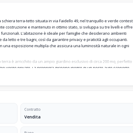
schiera terra-tetto situata in via Faidello 49, nel tranquillo e verde contes
te costruzione e mantenuto in ottimo stato, si sviluppa su tre livelli e offre
li funzionali. L'abitazione è ideale per famiglie che desiderano ambienti
 da letto e tre bagni, così da garantire privacy e praticità agli occupanti.
n una esposizione multipla che assicura una luminosità naturale in ogni
o terra è arricchito da un ampio giardino esclusivo di circa 200 mq, perfetto
zio verde privato. La proprietà dispone inoltre di un posto auto scoperto
 praticità di questa soluzione abitativa.
una caldaia dedicata che garantisce anche l’acqua calda sanitaria, offren
lizzati in legno con doppio vetro, scelti per le loro proprietà isolanti sia da
iali sono particolarmente contenute, intorno ai 200 euro annui, e coprono
lungo il viale di accesso alle quattro villette a schiera.
Contratto
architettoniche, adatta anche a persone con difficoltà di mobilità. La posizi
Vendita
osa ma vicina ai principali servizi e collegamenti di Fiumalbo. La richiesta
Piano