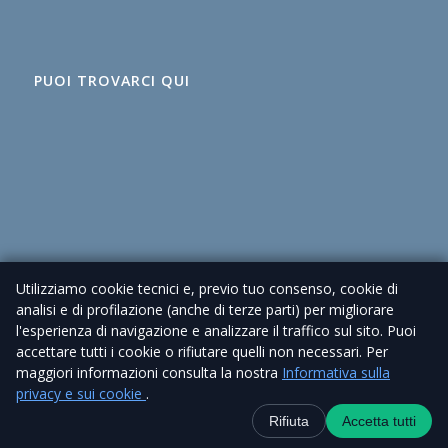
PUOI TROVARCI QUI
Utilizziamo cookie tecnici e, previo tuo consenso, cookie di
analisi e di profilazione (anche di terze parti) per migliorare
l'esperienza di navigazione e analizzare il traffico sul sito. Puoi
accettare tutti i cookie o rifiutare quelli non necessari. Per
maggiori informazioni consulta la nostra
Informativa sulla
© 2026 Agenzia Immobiliare Cioni – P. IVA 02225630462 |
Privacy Policy
privacy e sui cookie
.
| Sito realizzato da
Piramedia
Contatti
+39 338 6918434
WhatsApp
Canale Telegra
Rifiuta
Accetta tutti