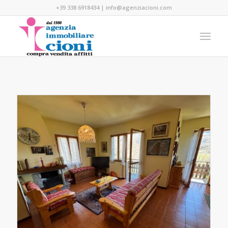
+39 338 6918434
|
info@agenziacioni.com