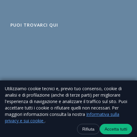
PUOI TROVARCI QUI
Utilizziamo cookie tecnici e, previo tuo consenso, cookie di
analisi e di profilazione (anche di terze parti) per migliorare
l'esperienza di navigazione e analizzare il traffico sul sito. Puoi
accettare tutti i cookie o rifiutare quelli non necessari. Per
maggiori informazioni consulta la nostra
Informativa sulla
© 2026 Agenzia Immobiliare Cioni – P. IVA 02225630462 |
Privacy Policy
privacy e sui cookie
.
| Sito realizzato da
Piramedia
Contatti
+39 338 6918434
WhatsApp
Canale Telegra
Rifiuta
Accetta tutti