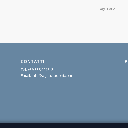
Page 1 of 2
CONTATTI
P
o
Tel:
+39 338 6918434
Email:
info@agenziacioni.com