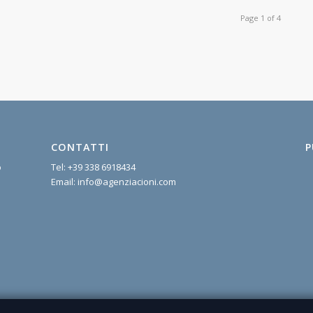
Page 1 of 4
CONTATTI
P
o
Tel:
+39 338 6918434
Email:
info@agenziacioni.com