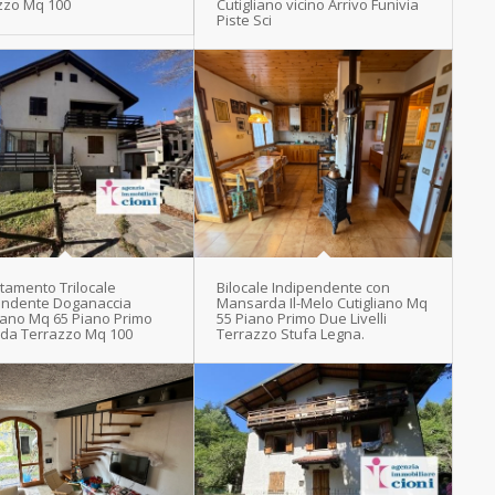
zzo Mq 100
Cutigliano vicino Arrivo Funivia
Piste Sci
tamento Trilocale
Bilocale Indipendente con
endente Doganaccia
Mansarda Il-Melo Cutigliano Mq
liano Mq 65 Piano Primo
55 Piano Primo Due Livelli
da Terrazzo Mq 100
Terrazzo Stufa Legna.