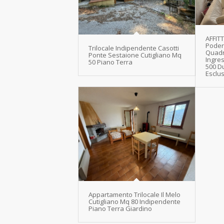
AFFITT
Poder
Trilocale Indipendente Casotti
Quadri
Ponte Sestaione Cutigliano Mq
Ingre
50 Piano Terra
500 Du
Esclus
Appartamento Trilocale Il Melo
Cutigliano Mq 80 Indipendente
Piano Terra Giardino