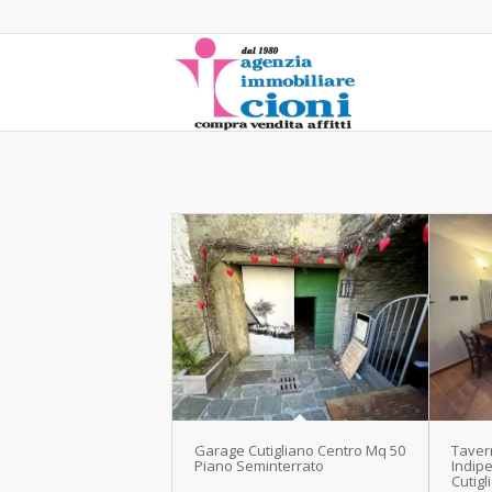
Garage Cutigliano Centro Mq 50
Taver
Piano Seminterrato
Indip
Cutigl